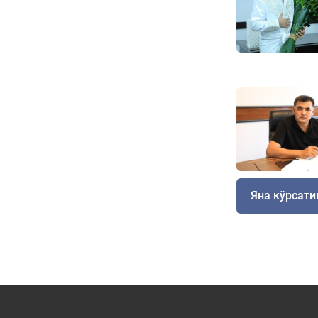
Яна кўрсат