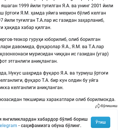
яшаган 1999 йили туғилган Я.А. ва унинг 2001 йили
ш ўртоғи Я.М. ҳамда уйига меҳмон бўлиб келган
 йили туғилган Т.А.лар ис газидан заҳарланиб,
и ҳақида хабар қилган.
ергов-тезкор гуруҳи юборилиб, олиб борилган
ари давомида, фуқаролар Я.А., Я.М. ва Т.А.лар
қозонхонаси мурисидан чиққан ис газидан (угар)
фот этганлиги аниқланган.
да, Нукус шаҳрида фуқаро Я.А. ва турмуш ўртоғи
елганлиги, фуқаро Т.А. бир кун олдин бу уйга
кка келганлиги аниқланган.
 юзасидан текшириш харакатлари олиб борилмокда.
Бўлишиш
и янгиликлардан хабардор бўлиб бориш
Ўтиш
elegram
- саҳифамизга обуна бўлинг.