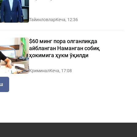
Тайинловлар
Кеча, 12:36
$60 минг пора олганликда
айбланган Наманган собиқ
ҳокимига ҳукм ўқилди
Криминал
Кеча, 17:08
иш