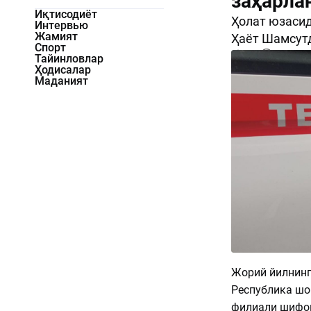
заҳарла
Иқтисодиёт
Ҳолат юзасид
Интервью
Жамият
Ҳаёт Шамсутд
Спорт
820
0
Тайинловлар
Ҳодисалар
Маданият
Жорий йилнинг 
Республика шо
филиали шифоко