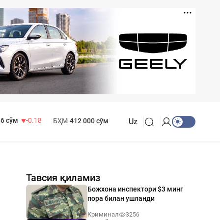
 916 сўм
28.92
 749 сўм
32.19
МҲТЭКМ
1 271 000 сўм
6 сўм
-0.18
БҲМ
412 000 сўм
Uz
Тавсия қиламиз
Божхона инспектори $3 минг
пора билан ушланди
Криминал
3256