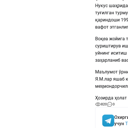
Нукус шаҳрида 
туғилган турму
қариндоши 1997
вафот этганлиг
Воқеа жойига т
суриштирув ишл
уйнинг иситиш 
заҳарланиб ва
Маълумот ўрни
Я.М.лар яшаб к
меҳмондорчили
Ҳозирда ҳолат
820
0
Охирг
учун
T