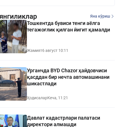
янгиликлар
Яна кўриш
Тошкентда бувиси тенги аёлга
тегажоғлик қилган йигит қамалди
Жамият
6 август 10:11
Урганчда BYD Chazor ҳайдовчиси
қасддан бир нечта автомашинани
шикастлади
Ҳодисалар
Кеча, 11:21
Давлат кадастрлари палатаси
директори алмашди