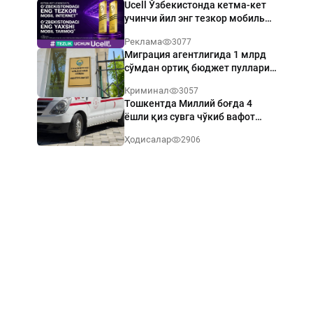
Ucell Ўзбекистонда кетма-кет
учинчи йил энг тезкор мобиль
интернет эгаси бўлди
Реклама
3077
Миграция агентлигида 1 млрд
сўмдан ортиқ бюджет пуллари
талон-торож қилинди
Криминал
3057
Тошкентда Миллий боғда 4
ёшли қиз сувга чўкиб вафот
этди
Ҳодисалар
2906