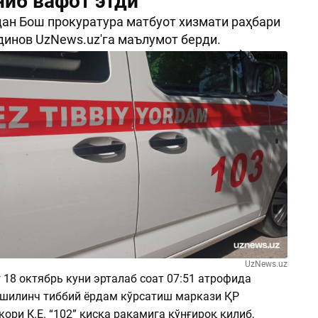
ниб вафот этди
ан Бош прокуратура матбуот хизмати раҳбари
инов UzNews.uz'га маълумот берди.
Бўлишиш
UzNews.uz
18 октябрь куни эрталаб соат 07:51 атрофида
шилинч тиббий ёрдам кўрсатиш маркази ҚР
ри К.Е. “102” қисқа рақамига қўнғироқ қилиб,