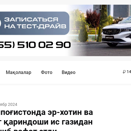
11
13
14
Мақолалар
Фото
Видео
тябр 2024
поғистонда эр-хотин ва
г қариндоши ис газидан