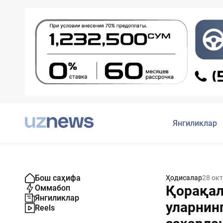
Янгиликлар
Бош саҳифа
Ҳодисалар
28 ок
Қорақал
Оммабоп
Янгиликлар
уларнин
Reels