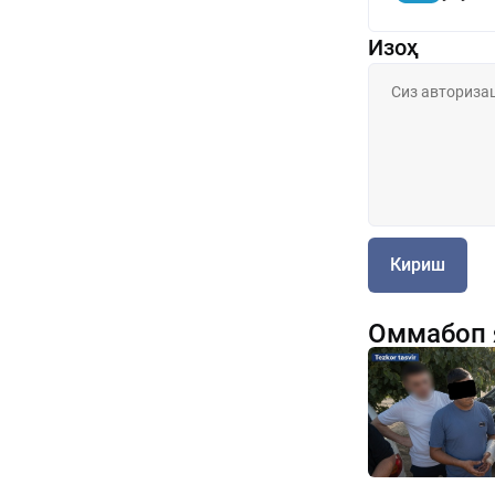
Изоҳ
Кириш
Оммабоп 