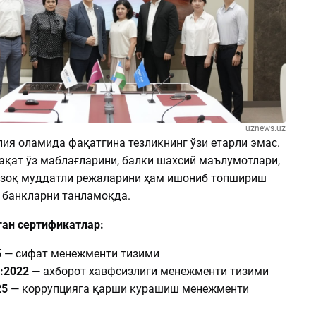
uznews.uz
ия оламида фақатгина тезликнинг ўзи етарли эмас.
қат ўз маблағларини, балки шахсий маълумотлари,
узоқ муддатли режаларини ҳам ишониб топшириш
 банкларни танламоқда.
ган сертификатлар:
5
— сифат менежменти тизими
1:2022
— ахборот хавфсизлиги менежменти тизими
25
— коррупцияга қарши курашиш менежменти