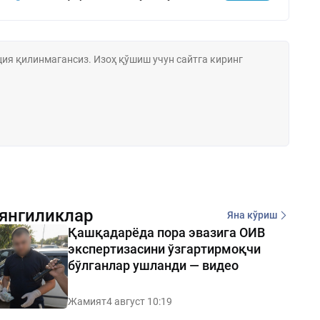
янгиликлар
Яна кўриш
Қашқадарёда пора эвазига ОИВ
экспертизасини ўзгартирмоқчи
бўлганлар ушланди — видео
Жамият
4 август 10:19