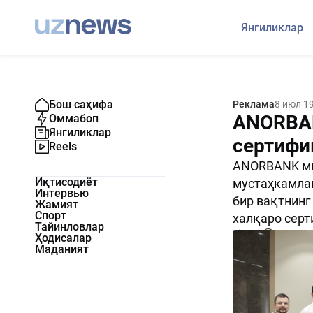
Янгиликлар
Бош саҳифа
Реклама
8 июл 19
ANORBAN
Оммабоп
Янгиликлар
сертифи
Reels
ANORBANK ми
Иқтисодиёт
мустаҳкамлаш
Интервью
бир вақтнинг
Жамият
Спорт
халқаро сер
Тайинловлар
219
0
Ҳодисалар
Маданият