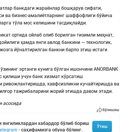
атлар банкдаги жараёнлар бошқарув сифати,
си ва бизнес-амалиётларнинг шаффофлиги бўйича
ларга тўла мос келишини тасдиқлайди.
икат ортида ойлаб олиб борилган тизимли меҳнат,
ойилиги ҳамда янги авлод банкини — технологик,
жозга йўналтирилган банкни барпо этиш истаги
 ўзининг эртанги кунига бўлган ишончини ANORBANK
с қилиши учун банк хизмат кўрсатиш
и ривожлантиришда, хавфсизликни кучайтиришда ва
 илғор тажрибаларини жорий этишда давом этади.
и асосида
Бўлишиш
и янгиликлардан хабардор бўлиб бориш
Ўтиш
elegram
- саҳифамизга обуна бўлинг.