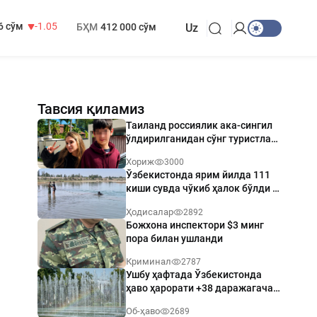
 717 сўм
-25.83
МҲТЭКМ
1 271 000 сўм
6 сўм
-1.05
БҲМ
412 000 сўм
Uz
Тавсия қиламиз
Таиланд россиялик ака-сингил
ўлдирилганидан сўнг туристлар
хавфсизлигини кучайтиради
Хориж
3000
Ўзбекистонда ярим йилда 111
киши сувда чўкиб ҳалок бўлди —
ФВВ
Ҳодисалар
2892
Божхона инспектори $3 минг
пора билан ушланди
Криминал
2787
Ушбу ҳафтада Ўзбекистонда
ҳаво ҳарорати +38 даражагача
бўлади
Об-ҳаво
2689