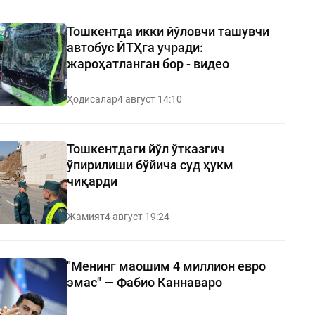
Тошкентда икки йўловчи ташувчи
автобус ЙТҲга учради:
жароҳатланган бор - видео
Ҳодисалар
4 август 14:10
Тошкентдаги йўл ўтказгич
ўпирилиши бўйича суд ҳукм
чиқарди
Жамият
4 август 19:24
"Менинг маошим 4 миллион евро
эмас" — Фабио Каннаваро