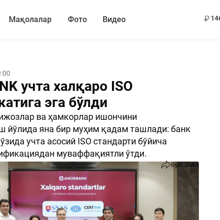
13
14
Мақолалар
Фото
Видео
:00
K учта халқаро ISO
катига эга бўлди
жозлар ва ҳамкорлар ишончини
 йўлида яна бир муҳим қадам ташлади: банк
 ўзида учта асосий ISO стандарти бўйича
тификациядан муваффақиятли ўтди.
Бўлишиш