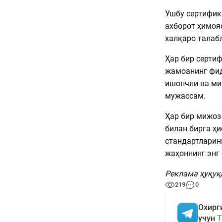
Ушбу сертифик
ахборот ҳимоя
халқаро талаб
Ҳар бир сертиф
жамоанинг фид
ишончли ва ми
мужассам.
Ҳар бир мижоз
билан бирга ҳи
стандартларин
жаҳоннинг энг
Реклама ҳуқуқ
219
0
Охирг
учун
T