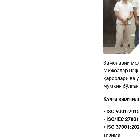
Замонавий мол
Мижозлар нафа
қарорлари ва 
мумкин бўлган
Қўлга киритил
• ISO 9001:201
• ISO/IEC 2700
• ISO 37001:20
тизими