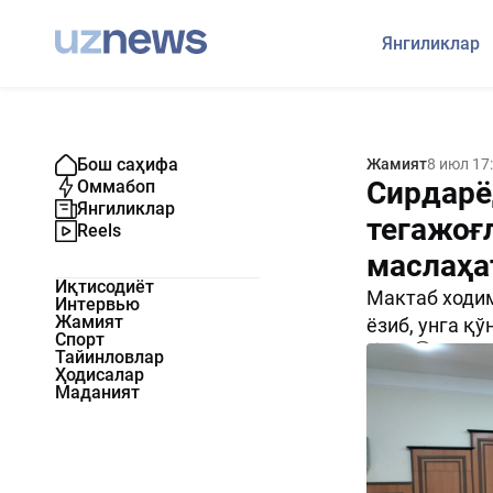
Янгиликлар
Бош саҳифа
Жамият
8 июл 17
Сирдарё
Оммабоп
Янгиликлар
тегажоғ
Reels
маслаҳа
Иқтисодиёт
Мактаб ходим
Интервью
Жамият
ёзиб, унга қ
Спорт
290
0
Тайинловлар
Ҳодисалар
Маданият