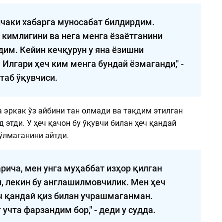
чаки хабарга муносабат билдирдим.
 кимлигини ва нега менга ёзаётганини
им. Кейин кечқурун у яна ёзишни
 Илгари ҳеч ким менга бундай ёзмаганди," -
таб ўқувчиси.
 эркак ўз айбини тан олмади ва тақдим этилган
 этди. У ҳеч қачон бу ўқувчи билан ҳеч қандай
ўлмаганини айтди.
рича, мен унга муҳаббат изҳор қилган
 лекин бу англашилмовчилик. Мен ҳеч
ч қандай қиз билан учрашмаганман.
учта фарзандим бор," - деди у судда.