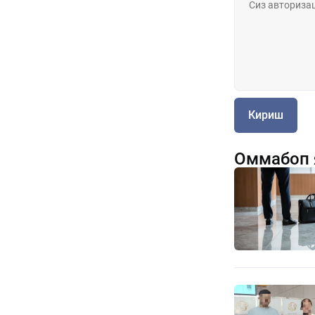
Кириш
Оммабоп 