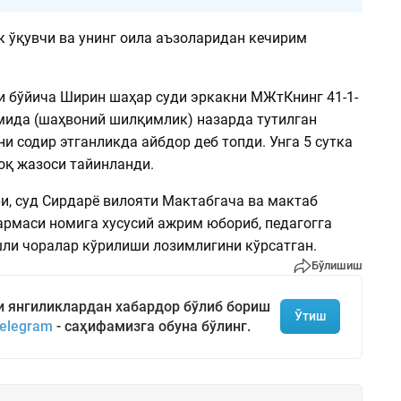
к ўқувчи ва унинг оила аъзоларидан кечирим
 бўйича Ширин шаҳар суди эркакни МЖтКнинг 41-1-
мида (шаҳвоний шилқимлик) назарда тутилган
и содир этганликда айбдор деб топди. Унга 5 сутка
қ жазоси тайинланди.
и, суд Сирдарё вилояти Мактабгача ва мактаб
рмаси номига хусусий ажрим юбориб, педагогга
шли чоралар кўрилиши лозимлигини кўрсатган.
Бўлишиш
и янгиликлардан хабардор бўлиб бориш
Ўтиш
elegram
- саҳифамизга обуна бўлинг.