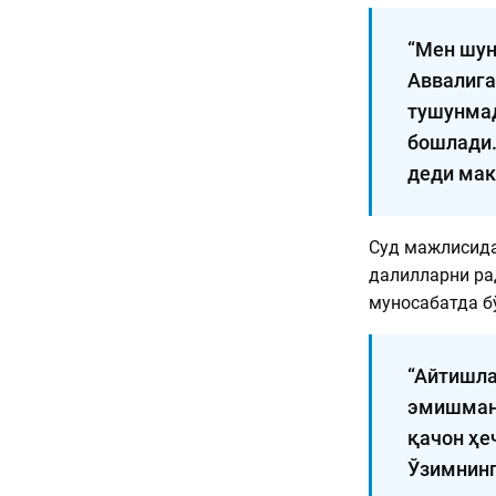
“Мен шун
Аввалига
тушунмад
бошлади.
деди мак
Суд мажлисида
далилларни рад
муносабатда б
“Айтишла
эмишман,
қачон ҳе
Ўзимнинг 