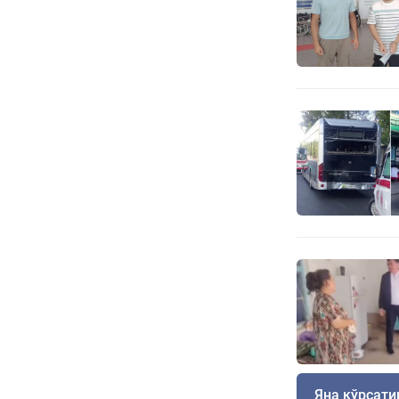
Яна кўрсат