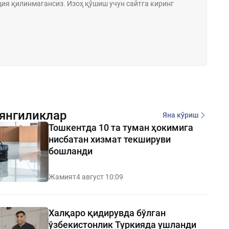
янгиликлар
Яна кўриш
Тошкентда 10 та туман ҳокимига
нисбатан хизмат текшируви
бошланди
Жамият
4 август 10:09
Халқаро қидирувда бўлган
ўзбекистонлик Туркияда ушланди