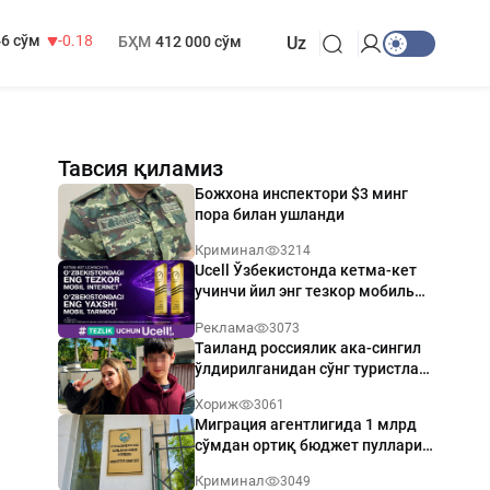
 749 сўм
32.19
МҲТЭКМ
1 271 000 сўм
6 сўм
-0.18
БҲМ
412 000 сўм
Uz
Тавсия қиламиз
Божхона инспектори $3 минг
пора билан ушланди
Криминал
3214
Ucell Ўзбекистонда кетма-кет
учинчи йил энг тезкор мобиль
интернет эгаси бўлди
Реклама
3073
Таиланд россиялик ака-сингил
ўлдирилганидан сўнг туристлар
хавфсизлигини кучайтиради
Хориж
3061
Миграция агентлигида 1 млрд
сўмдан ортиқ бюджет пуллари
талон-торож қилинди
Криминал
3049