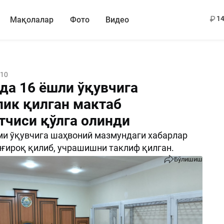
13
14
Мақолалар
Фото
Видео
:10
да 16 ёшли ўқувчига
лик қилган мактаб
тчиси қўлга олинди
и ўқувчига шаҳвоний мазмундаги хабарлар
ўнғироқ қилиб, учрашишни таклиф қилган.
Бўлишиш