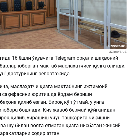
uznews.uz
тида 16 ёшли ўқувчига Telegram орқали шаҳвоний
барлар юборган мактаб маслаҳатчиси қўлга олинди,
ун" дастурининг репортажида.
ча, маслаҳатчи қизга мактабнинг ижтимоий
и саҳифасини юритишда ёрдам бериши
аҳона қилиб ёзган. Бироқ кўп ўтмай, у унга
р юбора бошлади. Қиз жавоб бермай қўйганидан
ғироқ қилиб, учрашиш учун ташқарига чиқишни
ва шу билан вояга етмаган қизга нисбатан жинсий
аракатларни содир этган.