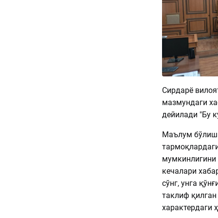
Сирдарё вилоя
мазмундаги ха
дейилади "Бу к
Маълум бўлиши
тармоқлардаг
мумкинлигини б
кечалари хаба
сўнг, унга қўн
таклиф қилган 
характердаги ҳ