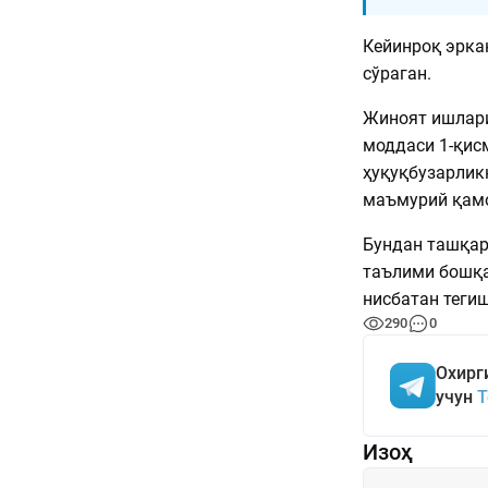
Кейинроқ эрка
сўраган.
Жиноят ишлари
моддаси 1-қис
ҳуқуқбузарликн
маъмурий қамо
Бундан ташқар
таълими бошқа
нисбатан теги
290
0
Охирг
учун
T
Изоҳ