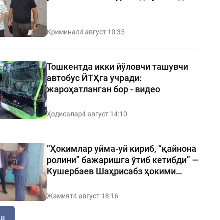
Криминал
4 август 10:35
Тошкентда икки йўловчи ташувчи
автобус ЙТҲга учради:
жароҳатланган бор - видео
Ҳодисалар
4 август 14:10
“Ҳокимлар уйма-уй кириб, “қайнона
ролини” бажаришга ўтиб кетибди” —
Кушербаев Шаҳрисабз ҳокими
ҳақида
Жамият
4 август 18:16
иш