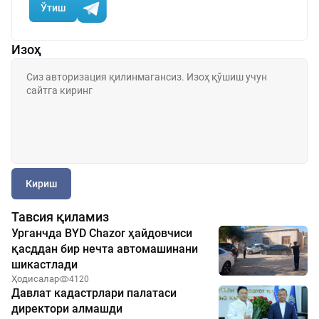
Ўтиш
Изоҳ
Кириш
Тавсия қиламиз
Урганчда BYD Chazor ҳайдовчиси
қасддан бир нечта автомашинани
шикастлади
Ҳодисалар
4120
Давлат кадастрлари палатаси
директори алмашди