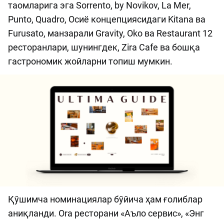
таомларига эга Sorrento, by Novikov, La Mer,
Punto, Quadro, Осиё концепциясидаги Kitana ва
Furusato, манзарали Gravity, Oko ва Restaurant 12
ресторанлари, шунингдек, Zira Cafe ва бошқа
гастрономик жойларни топиш мумкин.
Қўшимча номинациялар бўйича ҳам ғолиблар
аниқланди. Ora ресторани «Аъло сервис», «Энг