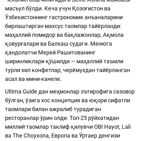
масъул бўлди. Кеча учун Қозоғистон ва
Ўзбекистоннинг гастрономик анъаналарини
бирлаштирган махсус таомлар тайёрланди:
маҳаллий помидор ва бақлажонлар, Ақмола
қовурғалари ва Балхаш судаги. Менюга
қандолатчи Мерей Рашитованинг
ширинликлари қўшилди — маҳаллий таъмли
турли хил конфетлар, черёмухдан тайёрланган
асал ва мини-канеле.
Ultima Guide дан меҳмонлар эътирофига сазовор
бўлган, ўзига хос концепция ва юқори сифатли
таомлари билан ажралиб турадиган
ресторанлар ўрин олди. Топ-25 рўйхатидан
миллий таомлар таклиф қилувчи OBI Hayot, Lali
ва The Choyxona, Европа ва Ўртаер денгизи