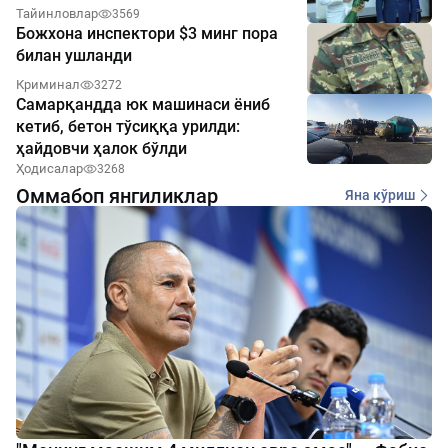
Тайинловлар
3569
Божхона инспектори $3 минг пора
билан ушланди
Криминал
3272
Самарқандда юк машинаси ёниб
кетиб, бетон тўсиққа урилди:
ҳайдовчи ҳалок бўлди
Ҳодисалар
3268
Оммабоп янгиликлар
Яна кўриш