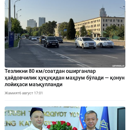
Тезликни 80 км/соатдан оширганлар
ҳайдовчилик ҳуқуқидан маҳрум бўлади — қонун
лойиҳаси маъқулланди
Жамият
6 август 17:01