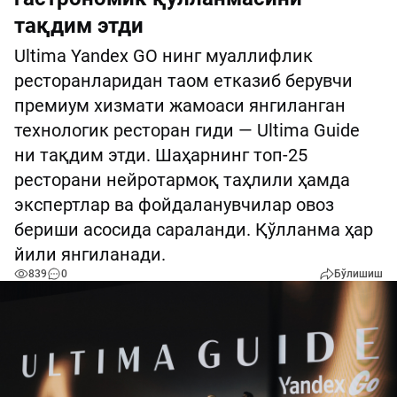
тақдим этди
Ultima Yandex GO нинг муаллифлик
ресторанларидан таом етказиб берувчи
премиум хизмати жамоаси янгиланган
технологик ресторан гиди — Ultima Guide
ни тақдим этди. Шаҳарнинг топ-25
ресторани нейротармоқ таҳлили ҳамда
экспертлар ва фойдаланувчилар овоз
бериши асосида сараланди. Қўлланма ҳар
йили янгиланади.
839
0
Бўлишиш