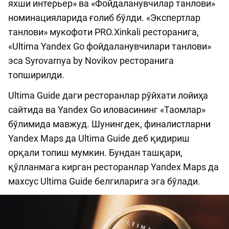
яхши интерьер» ва «Фойдаланувчилар танлови»
номинацияларида ғолиб бўлди. «Экспертлар
танлови» мукофоти PRO.Xinkali ресторанига,
«Ultima Yandex Go фойдаланувчилари танлови»
эса Syrovarnya by Novikov ресторанига
топширилди.
Ultima Guide даги ресторанлар рўйхати лойиҳа
сайтида ва Yandex Go иловасининг «Таомлар»
бўлимида мавжуд. Шунингдек, финалистларни
Yandex Maps да Ultima Guide деб қидириш
орқали топиш мумкин. Бундан ташқари,
қўлланмага кирган ресторанлар Yandex Maps да
махсус Ultima Guide белгиларига эга бўлади.