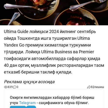
Ultima Guide лойиҳаси 2024 йилнинг сентябрь
ойида Тошкентда ишга туширилган Ultima
Yandex Go премиум хизматлари туркумини
тўлдирди. Лойиҳа Ultima Business ва Premier
тоифасидаги автомобилларда сафарлар ҳамда
40 дан ортиқ муаллифлик ресторанларидан таом
етказиб беришни таклиф қилади.
Реклама ҳуқуқи асосида
839
0
Бўлишиш
Охирги янгиликлардан хабардор бўлиб бориш
учун
Telegram
- саҳифамизга обуна бўлинг.