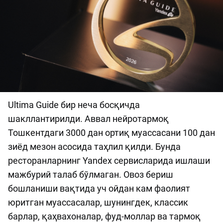
Ultima Guide бир неча босқичда
шакллантирилди. Аввал нейротармоқ
Тошкентдаги 3000 дан ортиқ муассасани 100 дан
зиёд мезон асосида таҳлил қилди. Бунда
ресторанларнинг Yandex сервисларида ишлаши
мажбурий талаб бўлмаган. Овоз бериш
бошланиши вақтида уч ойдан кам фаолият
юритган муассасалар, шунингдек, классик
барлар, қаҳвахоналар, фуд-моллар ва тармоқ