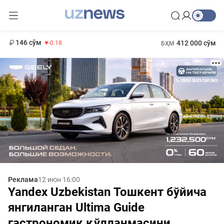
11 916 сўм
28.92
13 749 сўм
1 271 000 сўм
32.19
МҲТЭКМ
146 сўм
412 000 сўм
-0.18
БҲМ
Реклама
12 июн 16:00
Yandex Uzbekistan Тошкент бўйича
янгиланган Ultima Guide
гастрономик қўлланмасини