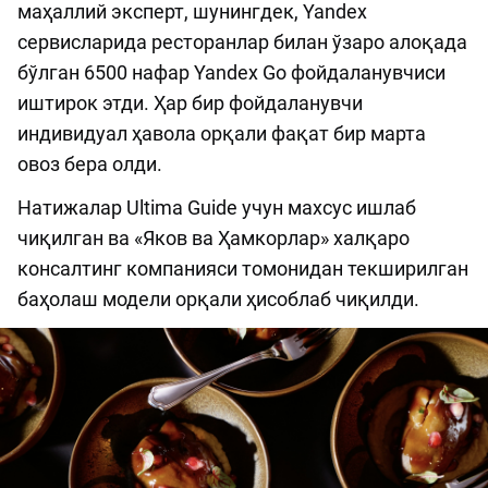
маҳаллий эксперт, шунингдек, Yandex
сервисларида ресторанлар билан ўзаро алоқада
бўлган 6500 нафар Yandex Go фойдаланувчиси
иштирок этди. Ҳар бир фойдаланувчи
индивидуал ҳавола орқали фақат бир марта
овоз бера олди.
Натижалар Ultima Guide учун махсус ишлаб
чиқилган ва «Яков ва Ҳамкорлар» халқаро
консалтинг компанияси томонидан текширилган
баҳолаш модели орқали ҳисоблаб чиқилди.