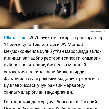
uznews.uz
Ultima Guide
2026 рўйхатига кирган ресторанлар
11 июнь куни Тошкентдаги JW Marriott
меҳмонхонасида бўлиб ўтган маросимда эълон
қилинди ва тадбир ресторан саноати, оммавий
ахборот воситалари, бизнес ва маданий
ҳамжамият вакилларини бирлаштирди.
Финалчилар гастрономик маданият ривожига
қўшган ҳиссаси учун рамзий марварид-
ҳайкалчалар билан тақдирланди.
Гастрономик дастур учун бош ошпаз Евгений
Чеканин бошчилигидаги Selfie Astana жамоаси