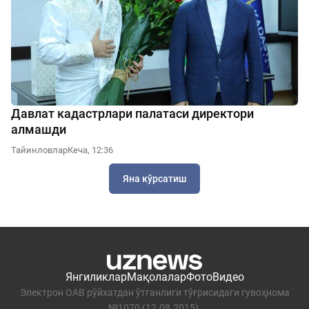
Давлат кадастрлари палатаси директори
алмашди
Тайинловлар
Кеча, 12:36
Яна кўрсатиш
Янгиликлар
Мақолалар
Фото
Видео
Электрон ОАВ рўйхатдан ўтганлиги тўғрисидаги гувоҳнома
№1070 (12.08.2015).