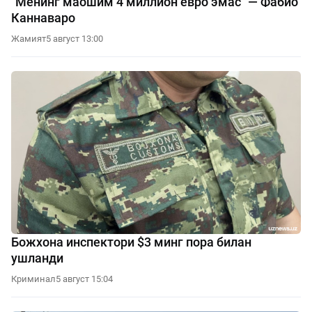
"Менинг маошим 4 миллион евро эмас" — Фабио
Каннаваро
Жамият
5 август 13:00
Божхона инспектори $3 минг пора билан
ушланди
Криминал
5 август 15:04