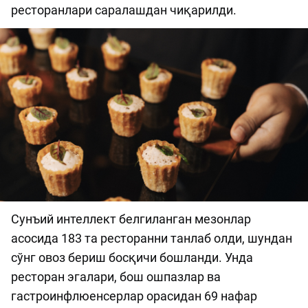
ресторанлари саралашдан чиқарилди.
Сунъий интеллект белгиланган мезонлар
асосида 183 та ресторанни танлаб олди, шундан
сўнг овоз бериш босқичи бошланди. Унда
ресторан эгалари, бош ошпазлар ва
гастроинфлюенсерлар орасидан 69 нафар