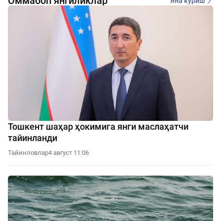
Оммабоп янгиликлар
Яна кўриш
Тошкент шаҳар ҳокимига янги маслаҳатчи
тайинланди
Тайинловлар
4 август 11:06