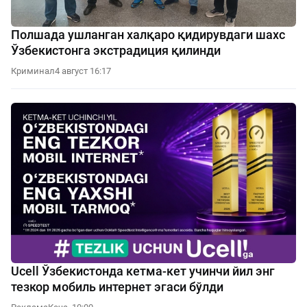
Полшада ушланган халқаро қидирувдаги шахс
Ўзбекистонга экстрадиция қилинди
Криминал
4 август 16:17
Ucell Ўзбекистонда кетма-кет учинчи йил энг
тезкор мобиль интернет эгаси бўлди