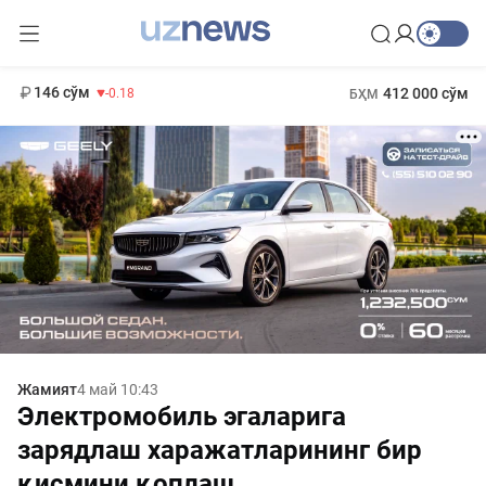
11 916 сўм
28.92
13 749 сўм
1 271 000 сўм
32.19
МҲТЭКМ
146 сўм
412 000 сўм
-0.18
БҲМ
Жамият
4 май 10:43
Электромобиль эгаларига
зарядлаш харажатларининг бир
қисмини қоплаш