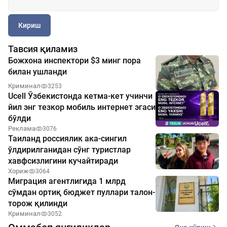
Кириш
Тавсия қиламиз
Божхона инспектори $3 минг пора
билан ушланди
Криминал
3253
Ucell Ўзбекистонда кетма-кет учинчи
йил энг тезкор мобиль интернет эгаси
бўлди
Реклама
3076
Таиланд россиялик ака-сингил
ўлдирилганидан сўнг туристлар
хавфсизлигини кучайтиради
Хориж
3064
Миграция агентлигида 1 млрд
сўмдан ортиқ бюджет пуллари талон-
торож қилинди
Криминал
3052