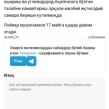
ошириш ва углеводород ёқилғисига бўлган
талабни камайтириш орқали ижобий иқтисодий
самара бериши кутилмоқда.
Лойиҳа муҳокамаси 17 майга қадар давом
этади.
438
0
Бўлишиш
Охирги янгиликлардан хабардор бўлиб бориш
учун
Telegram
- саҳифамизга обуна бўлинг.
Ўтиш
Изоҳ