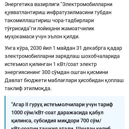
Энергетика вазирлиги "Электромобилларни
қувватлантириш инфратузилмасини тубдан
такомиллаштириш чора-тадбирлари
тўғрисида"ги лойиҳани жамоатчилик
муҳокамаси учун эълон қилди.
Унга кўра, 2030 йил 1 майдан 31 декабрга қадар
электромобилларни зарядлаш шохобчаларида
истеъмол қилинган 1 кВт/соат электр
энергиясининг 300 сўмдан ошган қисмини
Давлат бюджети маблағлари ҳисобидан қоплаш
таклиф этилмоқда.
"Агар II гуруҳ истеъмолчилари учун тариф
1000 сўм/кВт·соат даражасида қабул
қилинса, субсидия миқдори 700 сўм/
кВт·соатни ташкил этади. Шундан келиб