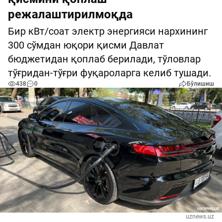
режалаштирилмоқда
Бир кВт/соат электр энергияси нархининг
300 сўмдан юқори қисми Давлат
бюджетидан қоплаб берилади, тўловлар
тўғридан-тўғри фуқароларга келиб тушади.
438
0
Бўлишиш
uznews.uz