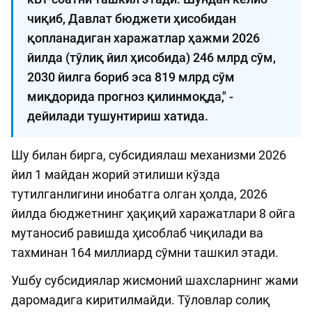
чиқиб, Давлат бюджети ҳисобидан
қопланадиган харажатлар ҳажми 2026
йилда (тўлиқ йил ҳисобида) 246 млрд сўм,
2030 йилга бориб эса 819 млрд сўм
миқдорида прогноз қилинмоқда," -
дейилади тушунтириш хатида.
Шу билан бирга, субсидиялаш механизми 2026
йил 1 майдан жорий этилиши кўзда
тутилганлигини инобатга олган ҳолда, 2026
йилда бюджетнинг ҳақиқий харажатлари 8 ойга
мутаносиб равишда ҳисоблаб чиқилади ва
тахминан 164 миллиард сўмни ташкил этади.
Ушбу субсидиялар жисмоний шахсларнинг жами
даромадига киритилмайди. Тўловлар солиқ