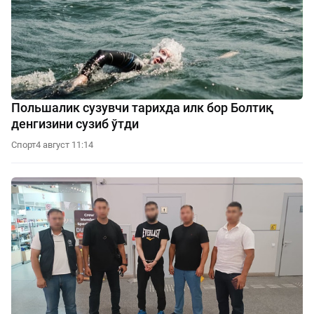
Польшалик сузувчи тарихда илк бор Болтиқ
денгизини сузиб ўтди
Спорт
4 август 11:14