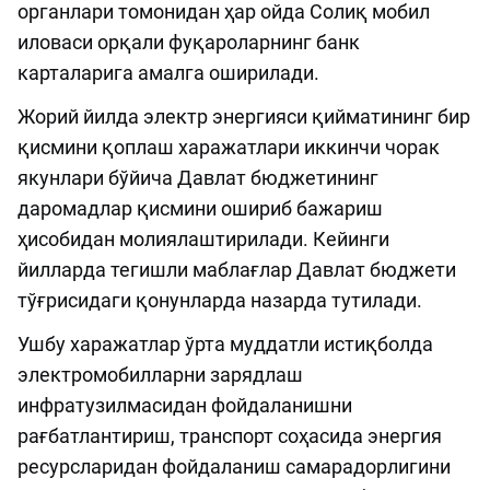
органлари томонидан ҳар ойда Солиқ мобил
иловаси орқали фуқароларнинг банк
карталарига амалга оширилади.
Жорий йилда электр энергияси қийматининг бир
қисмини қоплаш харажатлари иккинчи чорак
якунлари бўйича Давлат бюджетининг
даромадлар қисмини ошириб бажариш
ҳисобидан молиялаштирилади. Кейинги
йилларда тегишли маблағлар Давлат бюджети
тўғрисидаги қонунларда назарда тутилади.
Ушбу харажатлар ўрта муддатли истиқболда
электромобилларни зарядлаш
инфратузилмасидан фойдаланишни
рағбатлантириш, транспорт соҳасида энергия
ресурсларидан фойдаланиш самарадорлигини