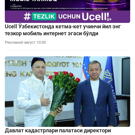
Ucell Ўзбекистонда кетма-кет учинчи йил энг
тезкор мобиль интернет эгаси бўлди
Реклама
6 август 10:00
Давлат кадастрлари палатаси директори