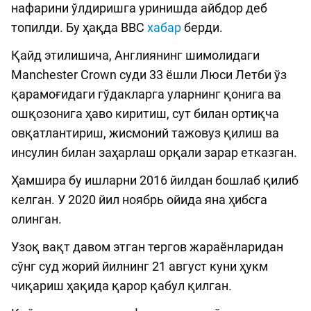
нафарини ўлдиришга уринишда айбдор деб
топилди. Бу ҳақда BBC
хабар
берди.
Қайд этилишича, Англиянинг шимолидаги
Manchester Crown суди 33 ёшли Люси Летби ўз
қарамоғидаги гўдакларга уларнинг қонига ва
ошқозонига ҳаво киритиш, сут билан ортиқча
овқатлантириш, жисмоний тажовуз қилиш ва
инсулин билан заҳарлаш орқали зарар етказган.
Ҳамшира бу ишларни 2016 йилдан бошлаб қилиб
келган. У 2020 йил ноябрь ойида яна ҳибсга
олинган.
Узоқ вақт давом этган тергов жараёнларидан
сўнг суд жорий йилнинг 21 август куни ҳукм
чиқариш ҳақида қарор қабул қилган.