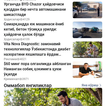
Урганчда BYD Chazor ҳайдовчиси
қасддан бир нечта автомашинани
шикастлади
Ҳодисалар
4129
Самарқандда юк машинаси ёниб
кетиб, бетон тўсиққа урилди:
ҳайдовчи ҳалок бўлди
Ҳодисалар
4109
Vita Nova Diagnostic: замонавий
технологиялар Ўзбекистонда диабет
назоратини яхшилашга ёрдам
бермоқда
Реклама
4021
$60 минг пора олганликда айбланган
Наманган собиқ ҳокимига ҳукм
ўқилди
Криминал
3971
Оммабоп янгиликлар
Яна кўриш