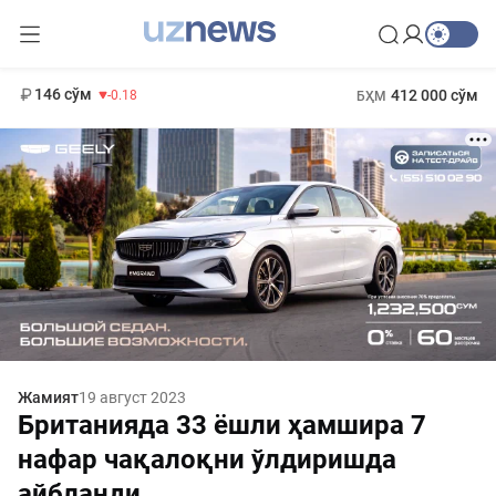
11 916 сўм
28.92
13 749 сўм
1 271 000 сўм
32.19
МҲТЭКМ
146 сўм
412 000 сўм
-0.18
БҲМ
Жамият
19 август 2023
Британияда 33 ёшли ҳамшира 7
нафар чақалоқни ўлдиришда
айбланди