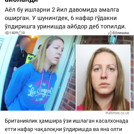
Аёл бу ишларни 2 йил давомида амалга
оширган. У шунингдек, 6 нафар гўдакни
ўлдиришга уринишда айбдор деб топилди.
1409
0
Бўлишиш
thetimes.co.uk
Британиялик ҳамшира ўзи ишлаган касалхонада
етти нафар чақалоқни ўлдиришда ва яна олти