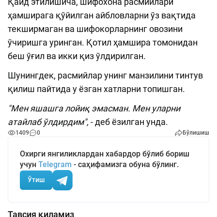
Қайд этилишича, шифохона расмийлари
ҳамширага қўйилган айбловларни ўз вақтида
текширмаган ва шифокорларнинг овозини
ўчиришга уринган. Қотил ҳамшира томонидан
беш ўғил ва икки қиз ўлдирилган.
Шунингдек, расмийлар унинг манзилини тинтув
қилиш пайтида у ёзган хатларни топишган.
"Мен яшашга лойиқ эмасман. Мен уларни
атайлаб ўлдирдим",
- деб ёзилган унда.
1409
0
Бўлишиш
Охирги янгиликлардан хабардор бўлиб бориш
учун
Telegram
- саҳифамизга обуна бўлинг.
Ўтиш
Тавсия қиламиз