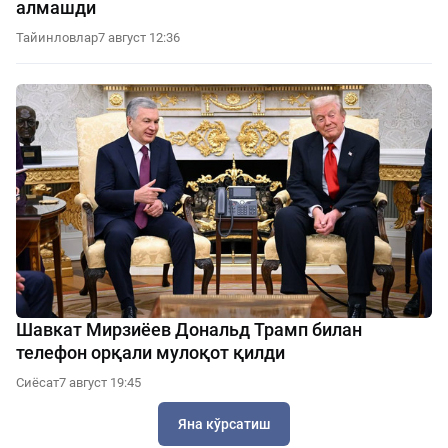
алмашди
Тайинловлар
7 август 12:36
Шавкат Мирзиёев Дональд Трамп билан
телефон орқали мулоқот қилди
Сиёсат
7 август 19:45
Яна кўрсатиш