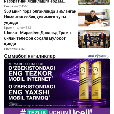
назоратини яхшилашга ёрдам
бермоқда
Реклама
4560
$60 минг пора олганликда айбланган
Наманган собиқ ҳокимига ҳукм
ўқилди
Криминал
4512
Шавкат Мирзиёев Дональд Трамп
билан телефон орқали мулоқот
қилди
Сиёсат
4167
Оммабоп янгиликлар
Яна кўриш