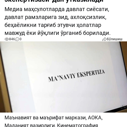
Медиа маҳсулотларда давлат сиёсати,
давлат рамзларига зид, ахлоқсизлик,
беҳаёликни тарғиб этувчи ҳолатлар
мавжуд ёки йўқлиги ўрганиб борилади.
846
0
Бўлишиш
Маънавият ва маърифат маркази, АОКА,
Маданият вазирлиги, Кинематография