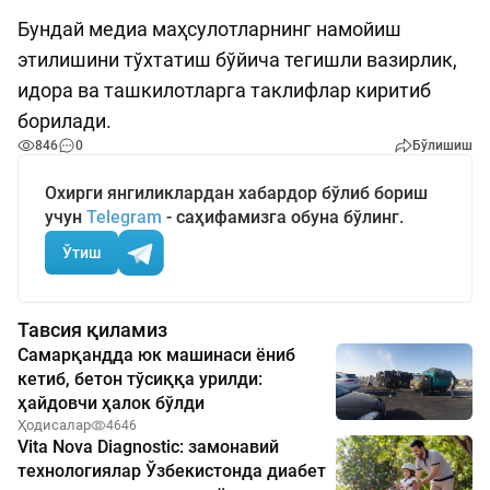
Бундай медиа маҳсулотларнинг намойиш
этилишини тўхтатиш бўйича тегишли вазирлик,
идора ва ташкилотларга таклифлар киритиб
борилади.
846
0
Бўлишиш
Охирги янгиликлардан хабардор бўлиб бориш
учун
Telegram
- саҳифамизга обуна бўлинг.
Ўтиш
Тавсия қиламиз
Самарқандда юк машинаси ёниб
кетиб, бетон тўсиққа урилди:
ҳайдовчи ҳалок бўлди
Ҳодисалар
4646
Vita Nova Diagnostic: замонавий
технологиялар Ўзбекистонда диабет