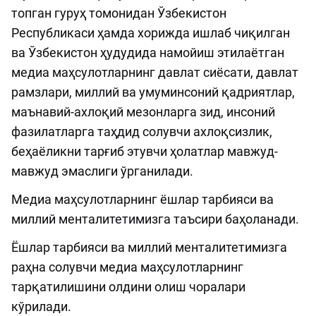
топган гуруҳ томонидан Ўзбекистон
Республикаси ҳамда хорижда ишлаб чиқилган
ва Ўзбекистон ҳудудида намойиш этилаётган
медиа маҳсулотларнинг давлат сиёсати, давлат
рамзлари, миллий ва умуминсоний қадриятлар,
маънавий-ахлоқий мезонларга зид, инсоний
фазилатларга таҳдид солувчи ахлоқсизлик,
беҳаёликни тарғиб этувчи ҳолатлар мавжуд-
мавжуд эмаслиги ўрганилади.
Медиа маҳсулотларнинг ёшлар тарбияси ва
миллий менталитетимизга таъсири баҳоланади.
Ёшлар тарбияси ва миллий менталитетимизга
раҳна солувчи медиа маҳсулотларнинг
тарқатилишини олдини олиш чоралари
кўрилади.