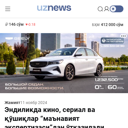
11 916 сўм
28.92
13 749 сўм
1 271 000 сўм
32.19
МҲТЭКМ
146 сўм
412 000 сўм
-0.18
БҲМ
Жамият
11 ноябр 2024
Эндиликда кино, сериал ва
қўшиқлар “маънавият
экспертизаси”дан ўтказилади