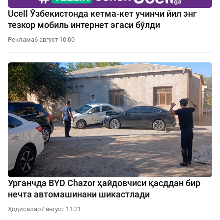
Ucell Ўзбекистонда кетма-кет учинчи йил энг
тезкор мобиль интернет эгаси бўлди
Реклама
6 август 10:00
Урганчда BYD Chazor ҳайдовчиси қасддан бир
нечта автомашинани шикастлади
Ҳодисалар
7 август 11:21