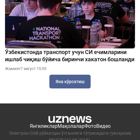
Ўзбекистонда транспорт учун СИ ечимларини
ишлаб чиқиш бўйича биринчи хакатон бошланди
Жамият
7 август 15:55
Яна кўрсатиш
Янгиликлар
Мақолалар
Фото
Видео
Электрон ОАВ рўйхатдан ўтганлиги тўғрисидаги гувоҳнома
№1070 (12.08.2015).