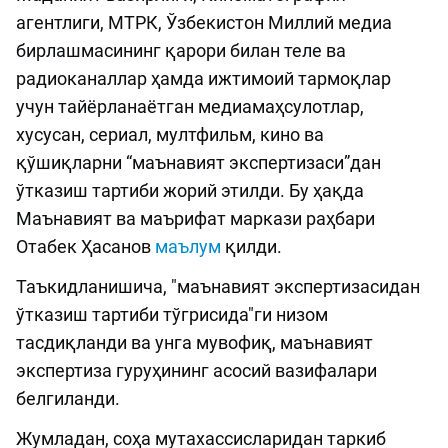
агентлиги, МТРК, Ўзбекистон Миллий медиа
бирлашмасининг қарори билан теле ва
радиоканаллар ҳамда ижтимоий тармоқлар
учун тайёрланаётган медиамаҳсулотлар,
хусусан, сериал, мултфильм, кино ва
қўшиқларни “маънавият экспертизаси”дан
ўтказиш тартиби жорий этилди. Бу ҳақда
Маънавият ва маърифат маркази раҳбари
Отабек Ҳасанов
маълум
қилди.
Таъкидланишича, "маънавият экспертизасидан
ўтказиш тартиби тўгрисида"ги низом
тасдиқланди ва унга мувофиқ, маънавият
экспертиза гуруҳининг асосий вазифалари
белгиланди.
Жумладан, соҳа мутахассисларидан таркиб