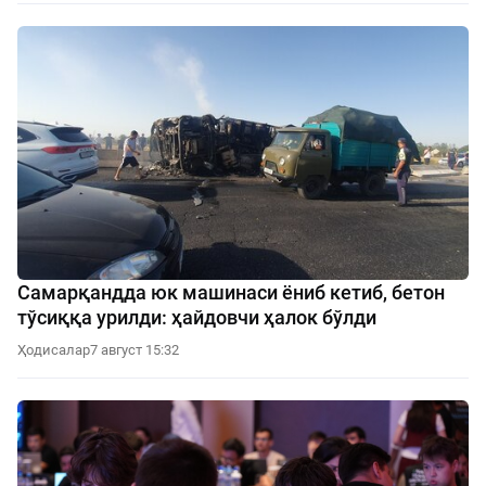
Самарқандда юк машинаси ёниб кетиб, бетон
тўсиққа урилди: ҳайдовчи ҳалок бўлди
Ҳодисалар
7 август 15:32