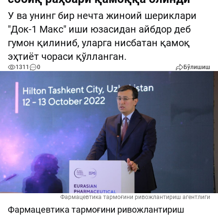
У ва унинг бир нечта жиноий шериклари
"Док-1 Макс" иши юзасидан айбдор деб
гумон қилиниб, уларга нисбатан қамоқ
эҳтиёт чораси қўлланган.
1311
0
Бўлишиш
Фармацевтика тармоғини ривожлантириш агентлиги
Фармацевтика тармоғини ривожлантириш