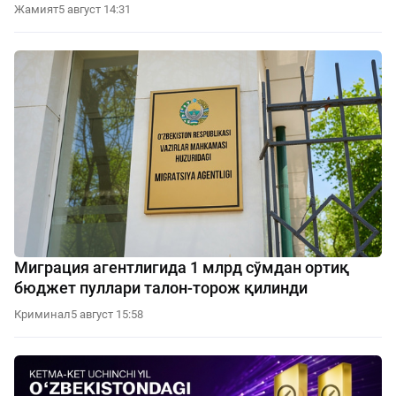
Жамият
5 август 14:31
Миграция агентлигида 1 млрд сўмдан ортиқ
бюджет пуллари талон-торож қилинди
Криминал
5 август 15:58