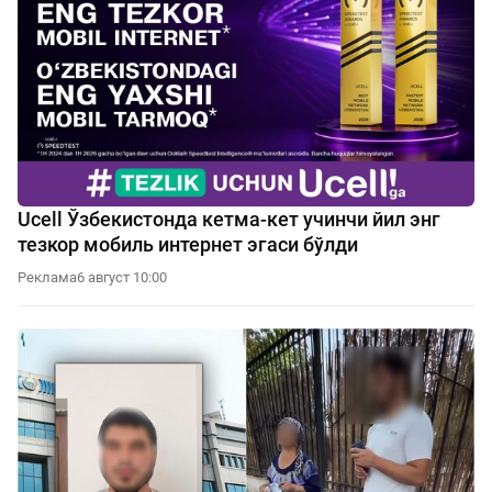
Ucell Ўзбекистонда кетма-кет учинчи йил энг
тезкор мобиль интернет эгаси бўлди
Реклама
6 август 10:00