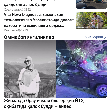
ҳайдовчи ҳалок бўлди
Ҳодисалар
3362
Vita Nova Diagnostic: замонавий
технологиялар Ўзбекистонда диабет
назоратини яхшилашга ёрдам
бермоқда
Реклама
3273
Оммабоп янгиликлар
Яна кўриш
Жиззахда Орзу исмли блогер қиз ЙТҲ
оқибатида ҳалок бўлди — видео