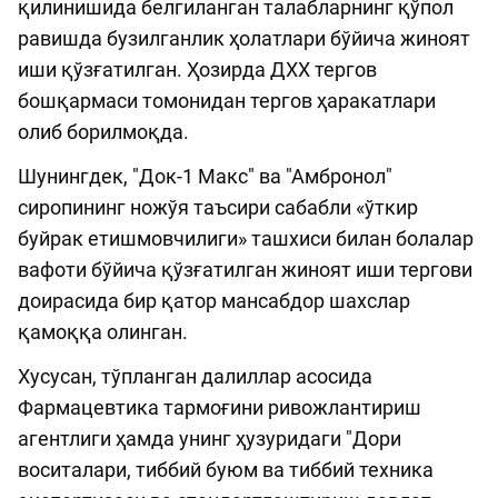
қилинишида белгиланган талабларнинг қўпол
равишда бузилганлик ҳолатлари бўйича жиноят
иши қўзғатилган. Ҳозирда ДХХ тергов
бошқармаси томонидан тергов ҳаракатлари
олиб борилмоқда.
Шунингдек, "Док-1 Макс" ва "Амбронол"
сиропининг ножўя таъсири сабабли «ўткир
буйрак етишмовчилиги» ташхиси билан болалар
вафоти бўйича қўзғатилган жиноят иши тергови
доирасида бир қатор мансабдор шахслар
қамоққа олинган.
Хусусан, тўпланган далиллар асосида
Фармацевтика тармоғини ривожлантириш
агентлиги ҳамда унинг ҳузуридаги "Дори
воситалари, тиббий буюм ва тиббий техника