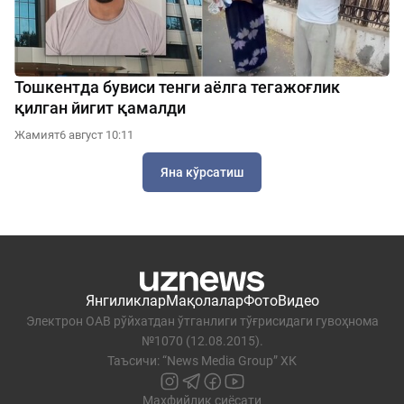
Тошкентда бувиси тенги аёлга тегажоғлик
қилган йигит қамалди
Жамият
6 август 10:11
Яна кўрсатиш
Янгиликлар
Мақолалар
Фото
Видео
Электрон ОАВ рўйхатдан ўтганлиги тўғрисидаги гувоҳнома
№1070 (12.08.2015).
Таъсичи: “News Media Group” ХК
Махфийлик сиёсати