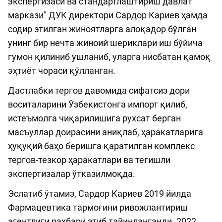
экспертизаси ва стандартлаштириш давлат
маркази" ДУК директори Сардор Кариев ҳамда
содир этилган жиноятларга алоқадор бўлган
унинг бир нечта жиноий шериклари иш бўйича
гумон қилиниб ушланиб, уларга нисбатан қамоқ
эҳтиёт чораси қўлланган.
Дастлабки тергов давомида сифатсиз дори
воситаларини Ўзбекистонга импорт қилиб,
истеъмолга чиқарилишига рухсат берган
масъуллар доирасини аниқлаб, ҳаракатларига
ҳуқуқий баҳо беришга қаратилган комплекс
тергов-тезкор ҳаракатлари ва тегишли
экспертизалар ўтказилмоқда.
Эслатиб ўтамиз, Сардор Кариев 2019 йилда
Фармацевтика тармоғини ривожлантириш
агентлиги раҳбари этиб тайинланганди. 2022