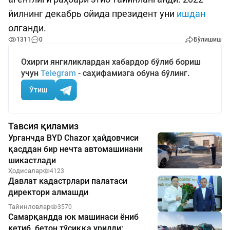
йилнинг декабрь ойида президент уни
ишдан
олганди.
1311
0
Бўлишиш
Охирги янгиликлардан хабардор бўлиб бориш
учун
Telegram
- саҳифамизга обуна бўлинг.
Ўтиш
Тавсия қиламиз
Урганчда BYD Chazor ҳайдовчиси
қасддан бир нечта автомашинани
шикастлади
Ҳодисалар
4123
Давлат кадастрлари палатаси
директори алмашди
Тайинловлар
3570
Самарқандда юк машинаси ёниб
кетиб, бетон тўсиққа урилди: