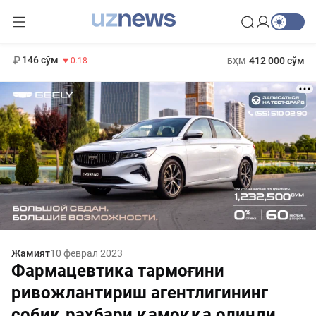
11 916 сўм
28.92
13 749 сўм
1 271 000 сўм
32.19
МҲТЭКМ
146 сўм
412 000 сўм
-0.18
БҲМ
Жамият
10 феврал 2023
Фармацевтика тармоғини
ривожлантириш агентлигининг
собиқ раҳбари қамоққа олинди