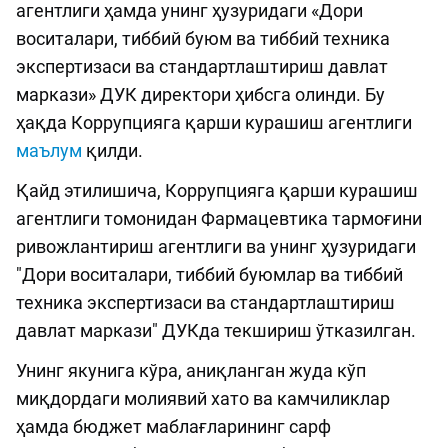
агентлиги ҳамда унинг ҳузуридаги «Дори
воситалари, тиббий буюм ва тиббий техника
экспертизаси ва стандартлаштириш давлат
маркази» ДУК директори ҳибсга олинди. Бу
ҳақда Коррупцияга қарши курашиш агентлиги
маълум
қилди.
Қайд этилишича, Коррупцияга қарши курашиш
агентлиги томонидан Фармацевтика тармоғини
ривожлантириш агентлиги ва унинг ҳузуридаги
"Дори воситалари, тиббий буюмлар ва тиббий
техника экспертизаси ва стандартлаштириш
давлат маркази" ДУКда текшириш ўтказилган.
Унинг якунига кўра, аниқланган жуда кўп
миқдордаги молиявий хато ва камчиликлар
ҳамда бюджет маблағларининг сарф