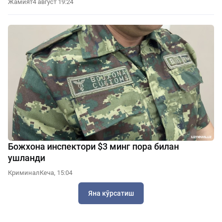
Жамият
4 август 19:24
Божхона инспектори $3 минг пора билан
ушланди
Криминал
Кеча, 15:04
Яна кўрсатиш