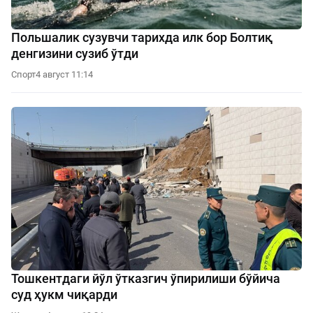
Польшалик сузувчи тарихда илк бор Болтиқ
денгизини сузиб ўтди
Спорт
4 август 11:14
Тошкентдаги йўл ўтказгич ўпирилиши бўйича
суд ҳукм чиқарди