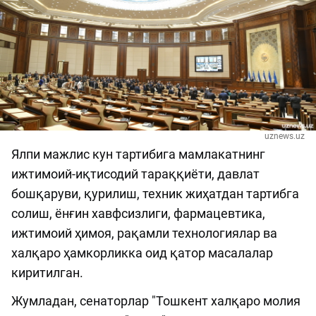
uznews.uz
Ялпи мажлис кун тартибига мамлакатнинг
ижтимоий-иқтисодий тараққиёти, давлат
бошқаруви, қурилиш, техник жиҳатдан тартибга
солиш, ёнғин хавфсизлиги, фармацевтика,
ижтимоий ҳимоя, рақамли технологиялар ва
халқаро ҳамкорликка оид қатор масалалар
киритилган.
Жумладан, сенаторлар "Тошкент халқаро молия