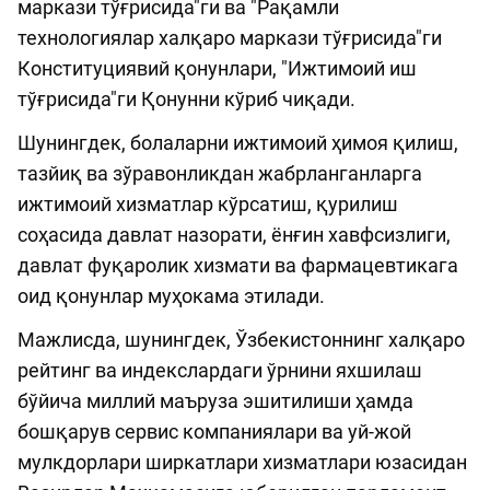
маркази тўғрисида"ги ва "Рақамли
технологиялар халқаро маркази тўғрисида"ги
Конституциявий қонунлари, "Ижтимоий иш
тўғрисида"ги Қонунни кўриб чиқади.
Шунингдек, болаларни ижтимоий ҳимоя қилиш,
тазйиқ ва зўравонликдан жабрланганларга
ижтимоий хизматлар кўрсатиш, қурилиш
соҳасида давлат назорати, ёнғин хавфсизлиги,
давлат фуқаролик хизмати ва фармацевтикага
оид қонунлар муҳокама этилади.
Мажлисда, шунингдек, Ўзбекистоннинг халқаро
рейтинг ва индекслардаги ўрнини яхшилаш
бўйича миллий маъруза эшитилиши ҳамда
бошқарув сервис компаниялари ва уй-жой
мулкдорлари ширкатлари хизматлари юзасидан