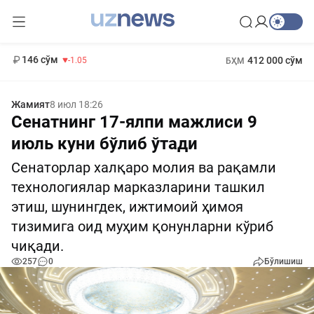
11 887 сўм
-55.49
13 717 сўм
1 271 000 сўм
-25.83
МҲТЭКМ
146 сўм
412 000 сўм
-1.05
БҲМ
Жамият
8 июл 18:26
Сенатнинг 17-ялпи мажлиси 9
июль куни бўлиб ўтади
Сенаторлар халқаро молия ва рақамли
технологиялар марказларини ташкил
этиш, шунингдек, ижтимоий ҳимоя
тизимига оид муҳим қонунларни кўриб
чиқади.
257
0
Бўлишиш