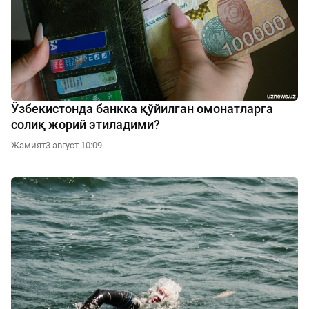
Ўзбекистонда банкка қўйилган омонатларга
солиқ жорий этиладими?
Жамият
3 август 10:09