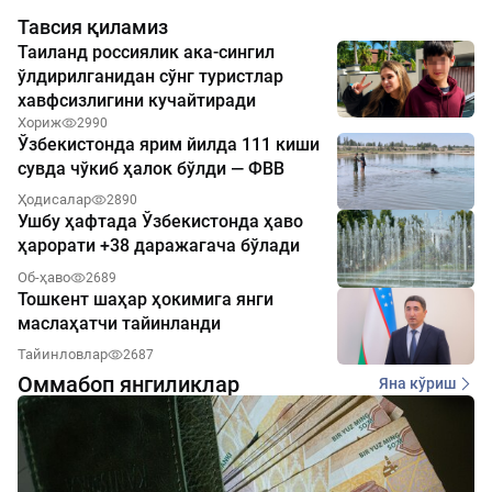
Тавсия қиламиз
Таиланд россиялик ака-сингил
ўлдирилганидан сўнг туристлар
хавфсизлигини кучайтиради
Хориж
2990
Ўзбекистонда ярим йилда 111 киши
сувда чўкиб ҳалок бўлди — ФВВ
Ҳодисалар
2890
Ушбу ҳафтада Ўзбекистонда ҳаво
ҳарорати +38 даражагача бўлади
Об-ҳаво
2689
Тошкент шаҳар ҳокимига янги
маслаҳатчи тайинланди
Тайинловлар
2687
Оммабоп янгиликлар
Яна кўриш