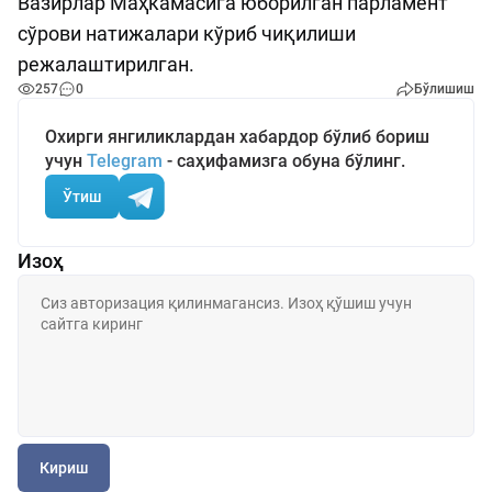
Вазирлар Маҳкамасига юборилган парламент
сўрови натижалари кўриб чиқилиши
режалаштирилган.
257
0
Бўлишиш
Охирги янгиликлардан хабардор бўлиб бориш
учун
Telegram
- саҳифамизга обуна бўлинг.
Ўтиш
Изоҳ
Кириш