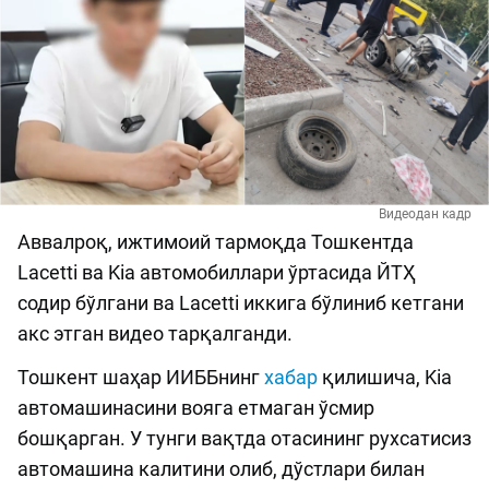
Видеодан кадр
Аввалроқ, ижтимоий тармоқда Тошкентда
Lacetti ва Kia автомобиллари ўртасида ЙТҲ
содир бўлгани ва Lacetti иккига бўлиниб кетгани
акс этган видео тарқалганди.
Тошкент шаҳар ИИББнинг
хабар
қилишича, Kia
автомашинасини вояга етмаган ўсмир
бошқарган. У тунги вақтда отасининг рухсатисиз
автомашина калитини олиб, дўстлари билан