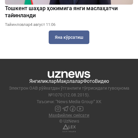
Тошкент шаҳар ҳокимига янги маслаҳатчи
тайинланди
Тайинловлар
4 август 11:06
Яна кўрсатиш
Янгиликлар
Мақолалар
Фото
Видео
Электрон ОАВ рўйхатдан ўтганлиги тўғрисидаги гувоҳнома
№1070 (12.08.2015).
Таъсичи: “News Media Group” ХК
Махфийлик сиёсати
© UzNews