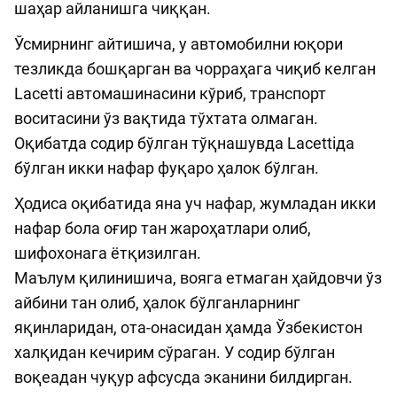
шаҳар айланишга чиққан.
Ўсмирнинг айтишича, у автомобилни юқори
тезликда бошқарган ва чорраҳага чиқиб келган
Lacetti автомашинасини кўриб, транспорт
воситасини ўз вақтида тўхтата олмаган.
Оқибатда содир бўлган тўқнашувда Lacettiда
бўлган икки нафар фуқаро ҳалок бўлган.
Ҳодиса оқибатида яна уч нафар, жумладан икки
нафар бола оғир тан жароҳатлари олиб,
шифохонага ётқизилган.
Маълум қилинишича, вояга етмаган ҳайдовчи ўз
айбини тан олиб, ҳалок бўлганларнинг
яқинларидан, ота-онасидан ҳамда Ўзбекистон
халқидан кечирим сўраган. У содир бўлган
воқеадан чуқур афсусда эканини билдирган.