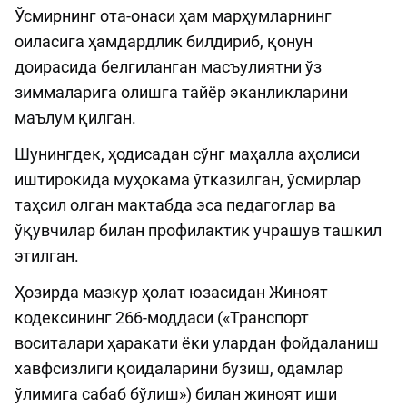
Ўсмирнинг ота-онаси ҳам марҳумларнинг
оиласига ҳамдардлик билдириб, қонун
доирасида белгиланган масъулиятни ўз
зиммаларига олишга тайёр эканликларини
маълум қилган.
Шунингдек, ҳодисадан сўнг маҳалла аҳолиси
иштирокида муҳокама ўтказилган, ўсмирлар
таҳсил олган мактабда эса педагоглар ва
ўқувчилар билан профилактик учрашув ташкил
этилган.
Ҳозирда мазкур ҳолат юзасидан Жиноят
кодексининг 266-моддаси («Транспорт
воситалари ҳаракати ёки улардан фойдаланиш
хавфсизлиги қоидаларини бузиш, одамлар
ўлимига сабаб бўлиш») билан жиноят иши