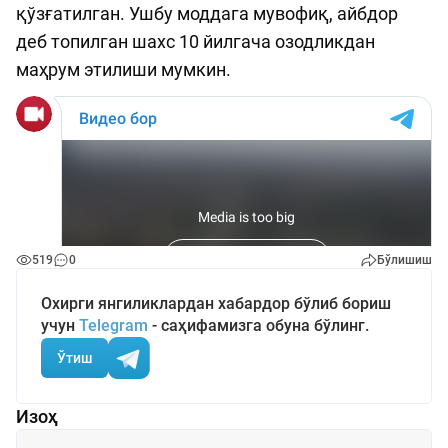
қўзғатилган. Ушбу моддага мувофиқ, айбдор
деб топилган шахс 10 йилгача озодликдан
маҳрум этилиши мумкин.
519
0
Бўлишиш
Охирги янгиликлардан хабардор бўлиб бориш
учун
Telegram
- саҳифамизга обуна бўлинг.
Ўтиш
Изоҳ