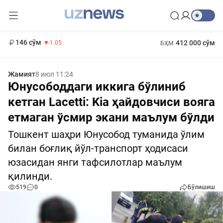
11 887 сўм
-55.49
13 717 сўм
1 271 000 сўм
-25.83
МҲТЭКМ
146 сўм
412 000 сўм
-1.05
БҲМ
Жамият
8 июл 11:24
Юнусободдаги иккига бўлиниб
кетган Lacetti: Kia ҳайдовчиси вояга
етмаган ўсмир экани маълум бўлди
Тошкент шаҳри Юнусобод туманида ўлим
билан боғлиқ йўл-транспорт ҳодисаси
юзасидан янги тафсилотлар маълум
қилинди.
519
0
Бўлишиш