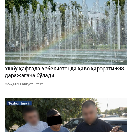
Ушбу ҳафтада Ўзбекистонда ҳаво ҳарорати +38
даражагача бўлади
Об-ҳаво
3 август 12:02