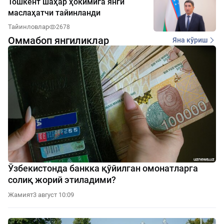
Тошкент шаҳар ҳокимига янги
маслаҳатчи тайинланди
Тайинловлар
2678
Оммабоп янгиликлар
Яна кўриш
Ўзбекистонда банкка қўйилган омонатларга
солиқ жорий этиладими?
Жамият
3 август 10:09