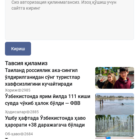
Кириш
Тавсия қиламиз
Таиланд россиялик ака-сингил
ўлдирилганидан сўнг туристлар
хавфсизлигини кучайтиради
Хориж
2985
Ўзбекистонда ярим йилда 111 киши
сувда чўкиб ҳалок бўлди — ФВВ
Ҳодисалар
2885
Ушбу ҳафтада Ўзбекистонда ҳаво
ҳарорати +38 даражагача бўлади
Об-ҳаво
2684