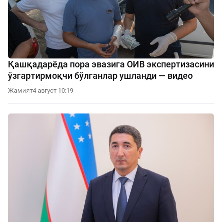
Қашқадарёда пора эвазига ОИВ экспертизасини
ўзгартирмоқчи бўлганлар ушланди — видео
Жамият
4 август 10:19