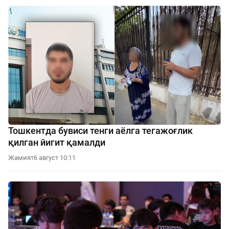
Тошкентда бувиси тенги аёлга тегажоғлик
қилган йигит қамалди
Жамият
6 август 10:11