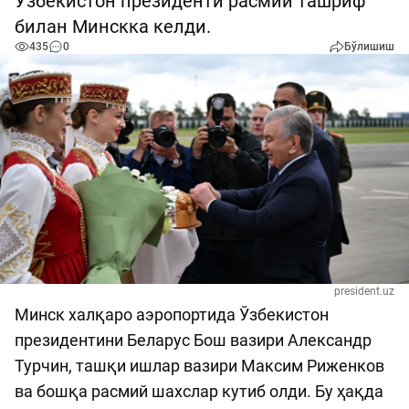
Ўзбекистон президенти расмий ташриф
билан Минскка келди.
435
0
Бўлишиш
president.uz
Минск халқаро аэропортида Ўзбекистон
президентини Беларус Бош вазири Александр
Турчин, ташқи ишлар вазири Максим Риженков
ва бошқа расмий шахслар кутиб олди. Бу ҳақда