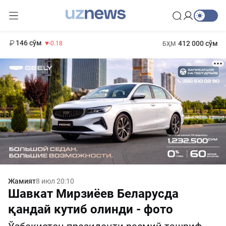
11 916 сўм
28.92
13 749 сўм
1 271 000 сўм
32.19
МҲТЭКМ
146 сўм
412 000 сўм
-0.18
БҲМ
Жамият
8 июл 20:10
Шавкат Мирзиёев Беларусда
қандай кутиб олинди - фото