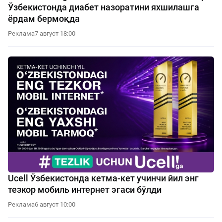
Ўзбекистонда диабет назоратини яхшилашга
ёрдам бермоқда
Реклама
7 август 18:00
Ucell Ўзбекистонда кетма-кет учинчи йил энг
тезкор мобиль интернет эгаси бўлди
Реклама
6 август 10:00