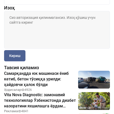
Изоҳ
Кириш
Тавсия қиламиз
Самарқандда юк машинаси ёниб
кетиб, бетон тўсиққа урилди:
ҳайдовчи ҳалок бўлди
Ҳодисалар
4926
Vita Nova Diagnostic: замонавий
технологиялар Ўзбекистонда диабет
назоратини яхшилашга ёрдам
бермоқда
Реклама
4841