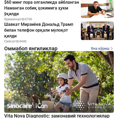
$60 минг пора олганликда айбланган
Наманган собиқ ҳокимига ҳукм
ўқилди
Криминал
4796
Шавкат Мирзиёев Дональд Трамп
билан телефон орқали мулоқот
қилди
Сиёсат
4446
Оммабоп янгиликлар
Яна кўриш
Vita Nova Diagnostic: замонавий технологиялар