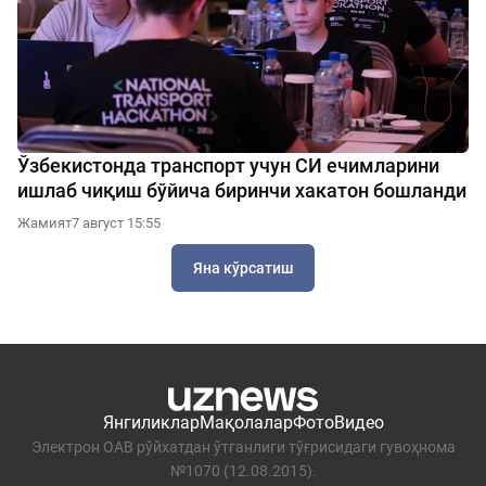
Ўзбекистонда транспорт учун СИ ечимларини
ишлаб чиқиш бўйича биринчи хакатон бошланди
Жамият
7 август 15:55
Яна кўрсатиш
Янгиликлар
Мақолалар
Фото
Видео
Электрон ОАВ рўйхатдан ўтганлиги тўғрисидаги гувоҳнома
№1070 (12.08.2015).