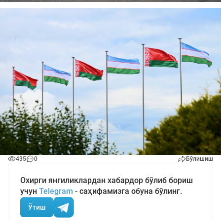
435
0
Бўлишиш
Охирги янгиликлардан хабардор бўлиб бориш
учун
Telegram
- саҳифамизга обуна бўлинг.
Ўтиш