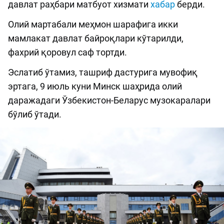
давлат раҳбари матбуот хизмати
хабар
берди.
Олий мартабали меҳмон шарафига икки
мамлакат давлат байроқлари кўтарилди,
фахрий қоровул саф тортди.
Эслатиб ўтамиз, ташриф дастурига мувофиқ
эртага, 9 июль куни Минск шаҳрида олий
даражадаги Ўзбекистон-Беларус музокаралари
бўлиб ўтади.