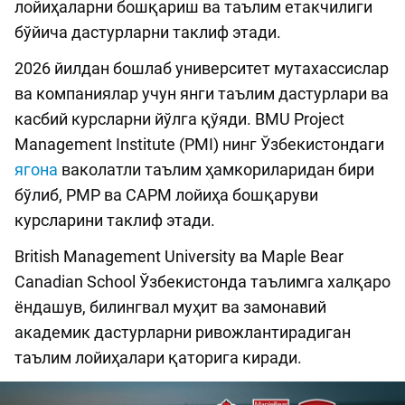
лойиҳаларни бошқариш ва таълим етакчилиги
бўйича дастурларни таклиф этади.
2026 йилдан бошлаб университет мутахассислар
ва компаниялар учун янги таълим дастурлари ва
касбий курсларни йўлга қўяди. BMU Project
Management Institute (PMI) нинг Ўзбекистондаги
ягона
ваколатли таълим ҳамкориларидан бири
бўлиб, PMP ва CAPM лойиҳа бошқаруви
курсларини таклиф этади.
British Management University ва Maple Bear
Canadian School Ўзбекистонда таълимга халқаро
ёндашув, билингвал муҳит ва замонавий
академик дастурларни ривожлантирадиган
таълим лойиҳалари қаторига киради.