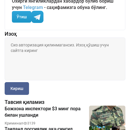
Охирги янгиликлардан хабардор бўлиб бориш
учун
Telegram
- саҳифамизга обуна бўлинг.
Ўтиш
Изоҳ
Кириш
Тавсия қиламиз
Божхона инспектори $3 минг пора
билан ушланди
Криминал
3139
Таиланд россиялик ака-сингил