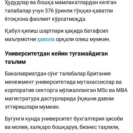
Ҳудудлар ва бошқа мамлакатлардан келган
талабалар учун 376 ўринли тўққиз қаватли
ётоқхона фаолият кўрсатмоқда.
Қабул қилиш шартлари ҳақида батафсил
маълумотни
ҳавола
орқали олиш мумкин.
Университетдан кейин тугамайдиган
таълим
Бакалавриатдан сўнг талабалар Британия
менежмент университетида мутахассислар ва
корпоратив секторга мўлжалланган MSc ва MBA
магистратура дастурларида ўқишни давом
эттиришлари мумкин.
Бугунги кунда университет бухгалтерия ҳисоби
ва молия, халқаро бошқарув, бизнес таҳлили,