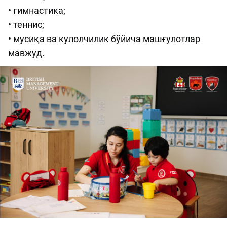
• гимнастика;
• теннис;
• мусиқа ва кулолчилик бўйича машғулотлар
мавжуд.