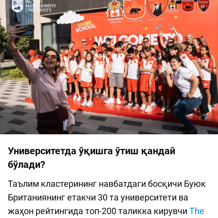
Университетда ўқишга ўтиш қандай
бўлади?
Таълим кластерининг навбатдаги босқичи Буюк
Британиянинг етакчи 30 та университети ва
жаҳон рейтингида топ-200 таликка кирувчи
The