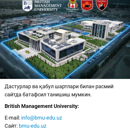
Дастурлар ва қабул шартлари билан расмий
сайтда батафсил танишиш мумкин.
British Management University:
E-mail:
info@bmu-edu.uz
Сайт:
bmu-edu.uz