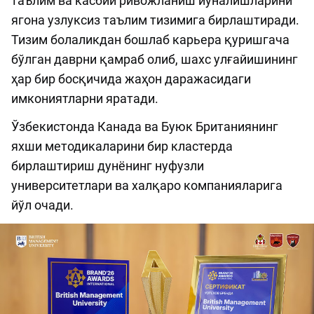
таълим ва касбий ривожланиш йўналишларини
ягона узлуксиз таълим тизимига бирлаштиради.
Тизим болаликдан бошлаб карьера қуришгача
бўлган даврни қамраб олиб, шахс улғайишининг
ҳар бир босқичида жаҳон даражасидаги
имкониятларни яратади.
Ўзбекистонда Канада ва Буюк Британиянинг
яхши методикаларини бир кластерда
бирлаштириш дунёнинг нуфузли
университетлари ва халқаро компанияларига
йўл очади.