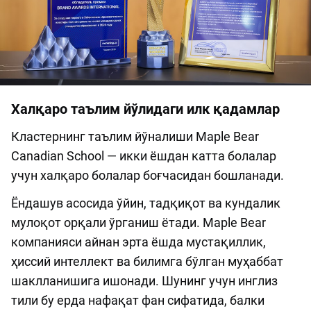
Халқаро таълим йўлидаги илк қадамлар
Кластернинг таълим йўналиши Maple Bear
Canadian School — икки ёшдан катта болалар
учун халқаро болалар боғчасидан бошланади.
Ёндашув асосида ўйин, тадқиқот ва кундалик
мулоқот орқали ўрганиш ётади. Maple Bear
компанияси айнан эрта ёшда мустақиллик,
ҳиссий интеллект ва билимга бўлган муҳаббат
шаклланишига ишонади. Шунинг учун инглиз
тили бу ерда нафақат фан сифатида, балки