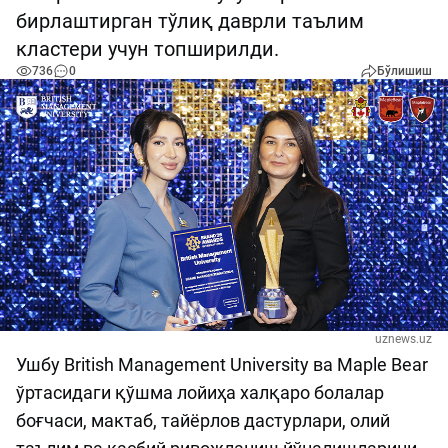
бирлаштирган тўлиқ даврли таълим
кластери учун топширилди.
736
0
Бўлишиш
uznews.uz
Ушбу British Management University ва Maple Bear
ўртасидаги қўшма лойиҳа халқаро болалар
боғчаси, мактаб, тайёрлов дастурлари, олий