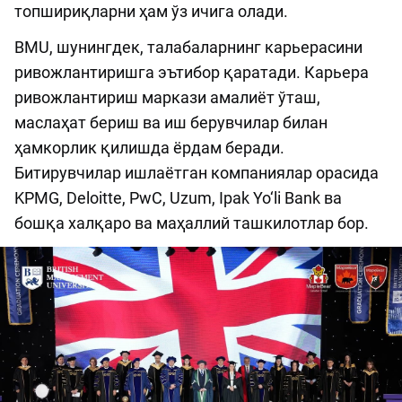
топшириқларни ҳам ўз ичига олади.
BMU, шунингдек, талабаларнинг карьерасини
ривожлантиришга эътибор қаратади. Карьера
ривожлантириш маркази амалиёт ўташ,
маслаҳат бериш ва иш берувчилар билан
ҳамкорлик қилишда ёрдам беради.
Битирувчилар ишлаётган компаниялар орасида
KPMG, Deloitte, PwC, Uzum, Ipak Yo‘li Bank ва
бошқа халқаро ва маҳаллий ташкилотлар бор.