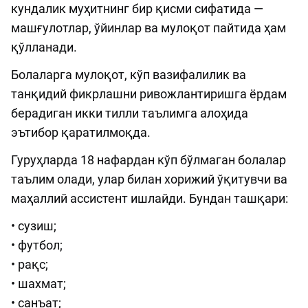
кундалик муҳитнинг бир қисми сифатида —
машғулотлар, ўйинлар ва мулоқот пайтида ҳам
қўлланади.
Болаларга мулоқот, кўп вазифалилик ва
танқидий фикрлашни ривожлантиришга ёрдам
берадиган икки тилли таълимга алоҳида
эътибор қаратилмоқда.
Гуруҳларда 18 нафардан кўп бўлмаган болалар
таълим олади, улар билан хорижий ўқитувчи ва
маҳаллий ассистент ишлайди. Бундан ташқари:
• сузиш;
• футбол;
• рақс;
• шахмат;
• санъат;