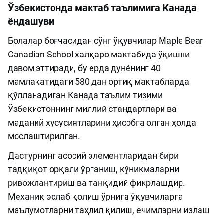
Ўзбекистонда мактаб таълимига Канада
ёндашуви
Болалар боғчасидан сўнг ўқувчилар Maple Bear
Canadian School халқаро мактабида ўқишни
давом эттиради, бу ерда дунёнинг 40
мамлакатидаги 580 дан ортиқ мактабларда
қўлланадиган Канада таълим тизими
Ўзбекистоннинг миллий стандартлари ва
маданий хусусиятларини ҳисобга олган ҳолда
мослаштирилган.
Дастурнинг асосий элементларидан бири
тадқиқот орқали ўрганиш, кўникмаларни
ривожлантириш ва танқидий фикрлашдир.
Механик эслаб қолиш ўрнига ўқувчиларга
маълумотларни таҳлил қилиш, ечимларни излаш