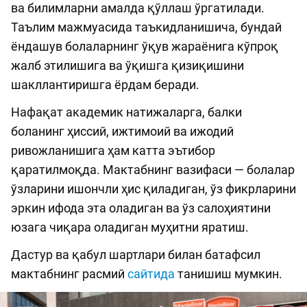
ва билимларни амалда қўллаш ўргатилади.
Таълим мажмуасида таъкидланишича, бундай
ёндашув болаларнинг ўқув жараёнига кўпроқ
жалб этилишига ва ўқишга қизиқишини
шакллантиришга ёрдам беради.
Нафақат академик натижаларга, балки
боланинг ҳиссий, ижтимоий ва ижодий
ривожланишига ҳам катта эътибор
қаратилмоқда. Мактабнинг вазифаси — болалар
ўзларини ишончли ҳис қиладиган, ўз фикрларини
эркин ифода эта оладиган ва ўз салоҳиятини
юзага чиқара оладиган муҳитни яратиш.
Дастур ва қабул шартлари билан батафсил
мактабнинг расмий
сайтида
танишиш мумкин.