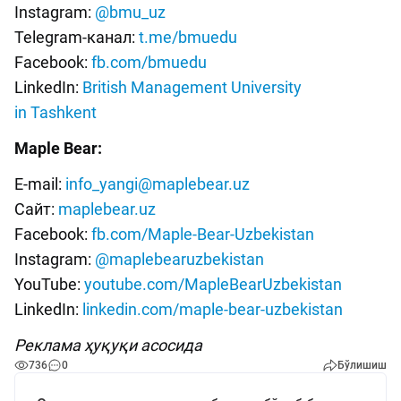
Instagram:
@bmu_uz
Telegram-канал:
t.me/bmuedu
Facebook:
fb.com/bmuedu
LinkedIn:
British Management University
in Tashkent
Maple Bear:
E-mail:
info_yangi@maplebear.uz
Сайт:
maplebear.uz
Facebook:
fb.com/Maple-Bear-Uzbekistan
Instagram:
@maplebearuzbekistan
YouTube:
youtube.com/MapleBearUzbekistan
LinkedIn:
linkedin.com/maple-bear-uzbekistan
Реклама ҳуқуқи асосида
736
0
Бўлишиш