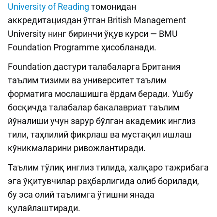
University of Reading
томонидан
аккредитациядан ўтган British Management
University нинг биринчи ўқув курси — BMU
Foundation Programme ҳисобланади.
Foundation дастури талабаларга Британия
таълим тизими ва университет таълим
форматига мослашишга ёрдам беради. Ушбу
босқичда талабалар бакалавриат таълим
йўналиши учун зарур бўлган академик инглиз
тили, таҳлилий фикрлаш ва мустақил ишлаш
кўникмаларини ривожлантиради.
Таълим тўлиқ инглиз тилида, халқаро тажрибага
эга ўқитувчилар раҳбарлигида олиб борилади,
бу эса олий таълимга ўтишни янада
қулайлаштиради.