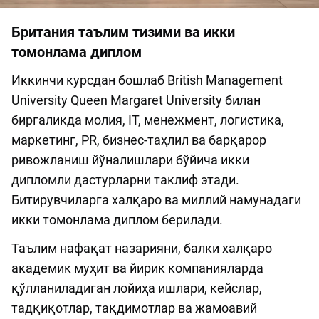
Британия таълим тизими ва икки
томонлама диплом
Иккинчи курсдан бошлаб British Management
University Queen Margaret University билан
биргаликда молия, IT, менежмент, логистика,
маркетинг, PR, бизнес-таҳлил ва барқарор
ривожланиш йўналишлари бўйича икки
дипломли дастурларни таклиф этади.
Битирувчиларга халқаро ва миллий намунадаги
икки томонлама диплом берилади.
Таълим нафақат назарияни, балки халқаро
академик муҳит ва йирик компанияларда
қўлланиладиган лойиҳа ишлари, кейслар,
тадқиқотлар, тақдимотлар ва жамоавий