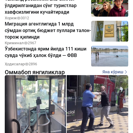
ўлдирилганидан сўнг туристлар
хавфсизлигини кучайтиради
Хориж
3012
Миграция агентлигида 1 млрд
сўмдан ортиқ бюджет пуллари талон-
торож қилинди
Криминал
2967
Ўзбекистонда ярим йилда 111 киши
сувда чўкиб ҳалок бўлди — ФВВ
Ҳодисалар
2896
Оммабоп янгиликлар
Яна кўриш