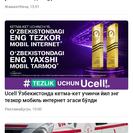
Жамият
Кеча, 15:51
Ucell Ўзбекистонда кетма-кет учинчи йил энг
тезкор мобиль интернет эгаси бўлди
Реклама
Бугун, 10:00