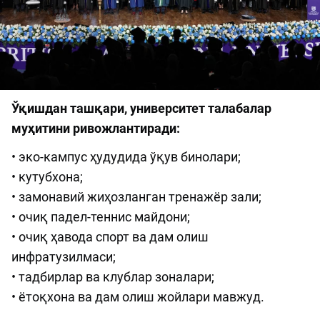
Ўқишдан ташқари, университет талабалар
муҳитини ривожлантиради:
• эко-кампус ҳудудида ўқув бинолари;
• кутубхона;
• замонавий жиҳозланган тренажёр зали;
• очиқ падел-теннис майдони;
• очиқ ҳавода спорт ва дам олиш
инфратузилмаси;
• тадбирлар ва клублар зоналари;
• ётоқхона ва дам олиш жойлари мавжуд.