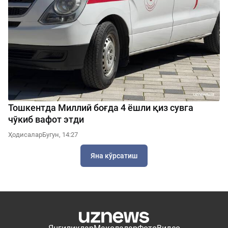
Тошкентда Миллий боғда 4 ёшли қиз сувга
чўкиб вафот этди
Ҳодисалар
Бугун, 14:27
Яна кўрсатиш