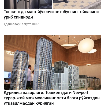
Тошкентда маст йўловчи автобуснинг ойнасини
уриб синдирди
Ҳодисалар
3 август 10:37
Қурилиш вазирлиги: Тошкентдаги Newport
турар-жой мажмуасининг олти блоги рўйхатдан
ўтказилмасдан қурилган