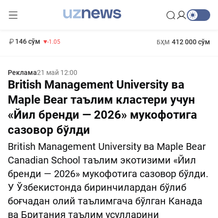
13 717 сўм
-25.83
146 сўм
412 000 сўм
-1.05
БҲМ
11 887 сўм
1 271 000 сўм
-55.49
МҲТЭКМ
Реклама
21 май 12:00
British Management University ва
Maple Bear таълим кластери учун
«Йил бренди — 2026» мукофотига
сазовор бўлди
British Management University ва Maple Bear
Canadian School таълим экотизими «Йил
бренди — 2026» мукофотига сазовор бўлди.
У Ўзбекистонда биринчилардан бўлиб
боғчадан олий таълимгача бўлган Канада
ва Британия таълим усулларини