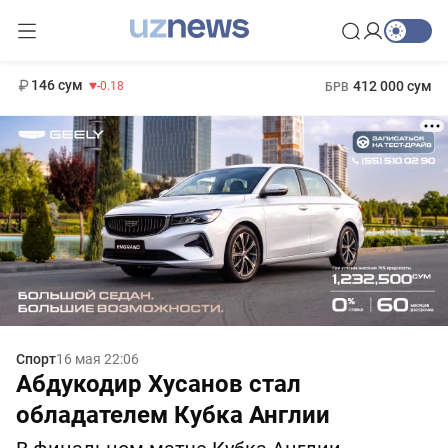
11 916 сум
28.92
13 749 сум
1 271 000 сум
32.19
МРОТ
146 сум
412 000 сум
-0.18
БРВ
Спорт
16 мая 22:06
Абдукодир Хусанов стал
обладателем Кубка Англии