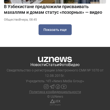
В Узбекистане предложили присваивать
махаллям и домам статус «позорных» — видео
Общество
Вчера, 08:45
Показать еще
Новости
Статьи
Фото
Видео
Свидетельство о регистрации электронного СМИ № 1070 от
12.08.2015г.
Учредитель: ЧП «News Media Group»
Политика конфиденциальности
© UzNews