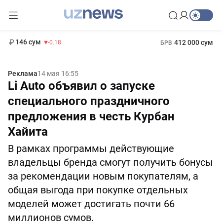
11 916 сум
28.92
13 749 сум
1 271 000 сум
32.19
МРОТ
146 сум
412 000 сум
-0.18
БРВ
Реклама
14 мая 16:55
Li Auto объявил о запуске
специального праздничного
предложения в честь Курбан
Хайита
В рамках программы действующие
владельцы бренда смогут получить бонусы
за рекомендации новым покупателям, а
общая выгода при покупке отдельных
моделей может достигать почти 66
миллионов сумов.