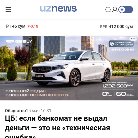
11 916 сум
28.92
13 749 сум
1 271 000 сум
32.19
МРОТ
146 сум
412 000 сум
-0.18
БРВ
Общество
15 мая 16:31
ЦБ: если банкомат не выдал
деньги — это не «техническая
ошибка»