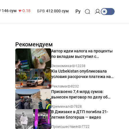
13 749 сум
32.19
МРОТ
1 271 000 сум
146 сум
-0.18
БРВ
412 000 сум
Ру
Рекомендуем
Автор идеи налога на проценты
по вкладам выступил с
разъяснением
Экономика
12238
Kia Uzbekistan опубликовала
условия рассрочки платежа на
Kia Sonet со ставкой от 0%
Реклама
8232
годовых
Присвоено 7,4 млрд сумов:
вынесен приговор по делу об
обрушении путепровода в
Криминал
7828
Ташкенте
В Джизаке в ДТП погибла 21-
летняя блогерша — видео
Происшествия
7722