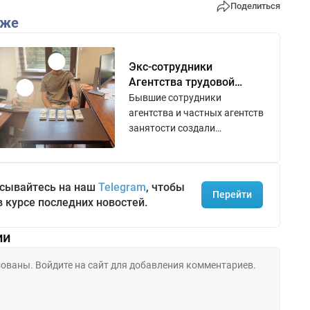
Поделиться
кже
Экс-сотрудники
Агентства трудовой
миграции получили $90
Бывшие сотрудники
млн за незаконную
агентства и частных агентств
отправку граждан в
занятости создали
Корею
коррупционную схему
отправки граждан на работу
в Южную Корею.
сывайтесь на наш
Telegram
, чтобы
Перейти
в курсе последних новостей.
ии