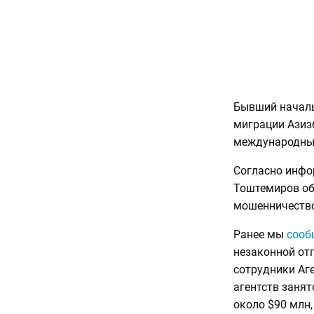
Бывший началь
миграции Ази
международный
Согласно инфор
Тоштемиров об
мошенничеств
Ранее мы
сооб
незаконной от
сотрудники Аг
агентств заня
около $90 млн,