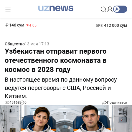
11 887 сум
-55.49
13 717 сум
1 271 000 сум
-25.83
МРОТ
146 сум
412 000 сум
-1.05
БРВ
Общество
13 мая 17:13
Узбекистан отправит первого
отечественного космонавта в
космос в 2028 году
В настоящее время по данному вопросу
ведутся переговоры с США, Россией и
Китаем.
45168
0
Поделиться