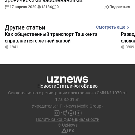
хроническими заболеваниями.
17 апреля 2020
18184
0
Поделиться
Другие статьи
Смотреть еще
Как общественный транспорт Ташкента
Разво
справляется с летней жарой
сложн
1841
3809
Новости
Статьи
Фото
Видео
Свидетельство о регистрации электронного СМИ № 1070 от
12.08.2015г.
Учредитель: ЧП «News Media Group»
Политика конфиденциальности
© UzNews