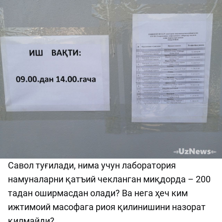
Савол туғилади, нима учун лаборатория
намуналарни қатъий чекланган миқдорда – 200
тадан оширмасдан олади? Ва нега ҳеч ким
ижтимоий масофага риоя қилинишини назорат
қилмайди?