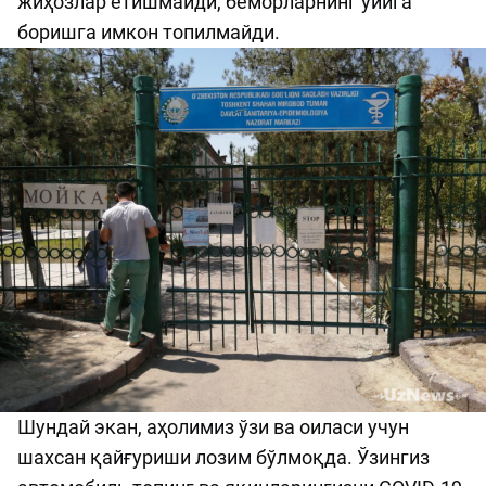
жиҳозлар етишмайди, беморларнинг уйига
боришга имкон топилмайди.
Шундай экан, аҳолимиз ўзи ва оиласи учун
шахсан қайғуриши лозим бўлмоқда. Ўзингиз