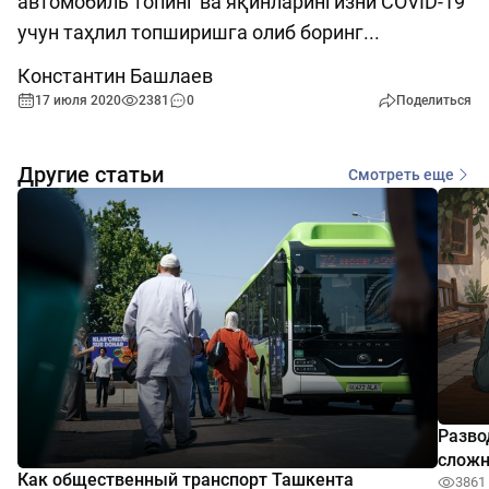
автомобиль топинг ва яқинларингизни COVID-19
учун таҳлил топширишга олиб боринг...
Константин Башлаев
17 июля 2020
2381
0
Поделиться
Другие статьи
Смотреть еще
Разво
сложн
Как общественный транспорт Ташкента
3861