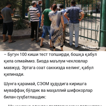
– Бугун 100 киши тест топширди, бошқа қабул
қила олмаймиз. Бизда маълум чекловлар
мавжуд. Эртага соат саккизда келинг, қабул
қилинади.
Шунга қарамай, СЭОМ ҳудудига киришга
муваффақ бўлдик ва маҳаллий шифокорлар
билан суҳбатлашдик: