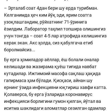
– Эрталаб соат 4дан бери шу ерда турибман.
Келганимда ҳеч ким йўқ эди, ярим соатга
узоқлашгандим, рўйхатнинг 71-ўринига
ёзилдим. Лаборатор таҳлил топшира олишингиз
учун тонгда – соат 4-5 лар атрофида келишингиз
керак экан. Aкс ҳолда, сиз қабулгача етиб
боролмайсиз...
Бу ерга ҳомиладор аёллар, ёш болали оналар
келишади ва жазирама қуёш тиғида навбат
кутадилар. Ижтимоий масофа сақлаш ҳақида
гапирмаса ҳам бўлади. Қисқаси, айнан шу
ернинг ўзида инфекцияни юқтириш хавфи катта.
Қолаверса, бу ерга ўзларида коронавирус
инфекцияси борлигини гумон қилган, йўтал ва
иситма шаклидаги аломатлар сезилган одамлар