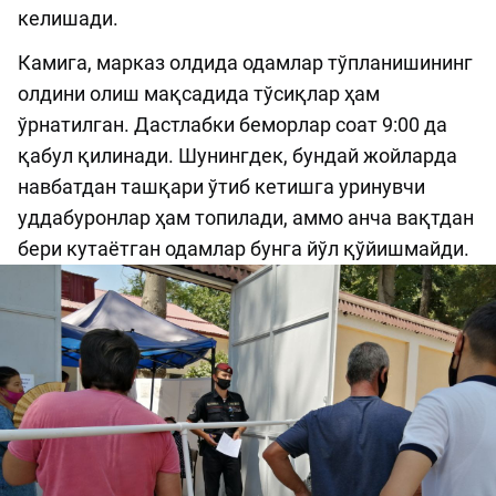
келишади.
Камига, марказ олдида одамлар тўпланишининг
олдини олиш мақсадида тўсиқлар ҳам
ўрнатилган. Дастлабки беморлар соат 9:00 да
қабул қилинади. Шунингдек, бундай жойларда
навбатдан ташқари ўтиб кетишга уринувчи
уддабуронлар ҳам топилади, аммо анча вақтдан
бери кутаётган одамлар бунга йўл қўйишмайди.