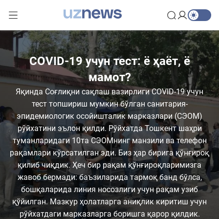
COVID-19 учун тест: ё ҳаёт, ё
мамот?
Яқинда Соғлиқни сақлаш вазирлиги COVID-19 учун
тест топшириш мумкин бўлган санитария-
эпидемиологик осойишталик марказлари (СЭОМ)
рўйхатини эълон қилди. Рўйхатда Тошкент шаҳри
туманларидаги 10та СЭОМнинг манзили ва телефон
рақамлари кўрсатилган эди. Биз ҳар бирига қўнғироқ
қилиб чиқдик. Ҳеч бир рақам қўнғироқларимизга
жавоб бермади: баъзиларида тармоқ банд бўлса,
бошқаларида линия носозлиги учун рақам узиб
қўйилган. Мазкур ҳолатларга аниқлик киритиш учун
рўйхатдаги марказларга боришга қарор қилдик.