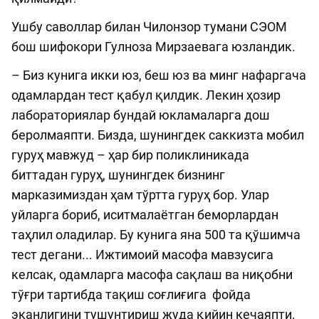
Ушбу саволлар билан Чилонзор тумани СЭОМ
бош шифокори Гулноза Мирзаевага юзландик.
– Биз кунига икки юз, беш юз ва минг нафаргача
одамлардан тест қабул қилдик. Лекин ҳозир
лабораториялар бундай юкламаларга дош
беролмаяпти. Бизда, шунингдек саккизта мобил
гуруҳ мавжуд – ҳар бир поликлиникада
биттадан гуруҳ, шунингдек бизнинг
марказимиздан ҳам тўртта гуруҳ бор. Улар
уйларга бориб, иситмалаётган беморлардан
таҳлил оладилар. Бу кунига яна 500 та қўшимча
тест дегани... Ижтимоий масофа мавзусига
келсак, одамларга масофа сақлаш ва ниқобни
тўғри тартибда тақиш соғлиғига фойда
эканлигини тушунтириш жуда қийин кечаяпти.