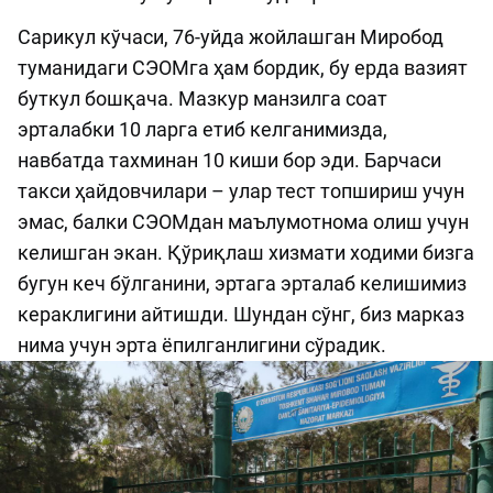
Сарикул кўчаси, 76-уйда жойлашган Миробод
туманидаги СЭОМга ҳам бордик, бу ерда вазият
буткул бошқача. Мазкур манзилга соат
эрталабки 10 ларга етиб келганимизда,
навбатда тахминан 10 киши бор эди. Барчаси
такси ҳайдовчилари – улар тест топшириш учун
эмас, балки СЭОМдан маълумотнома олиш учун
келишган экан. Қўриқлаш хизмати ходими бизга
бугун кеч бўлганини, эртага эрталаб келишимиз
кераклигини айтишди. Шундан сўнг, биз марказ
нима учун эрта ёпилганлигини сўрадик.