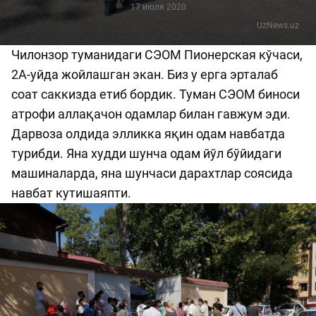
17 июля 2020
UzNews.uz
Чилонзор туманидаги СЭОМ Пионерская кўчаси,
2A-уйда жойлашган экан. Биз у ерга эрталаб
соат саккизда етиб бордик. Туман СЭОМ биноси
атрофи аллақачон одамлар билан гавжум эди.
Дарвоза олдида элликка яқин одам навбатда
турибди. Яна худди шунча одам йўл бўйидаги
машиналарда, яна шунчаси дарахтлар соясида
навбат кутишаяпти.