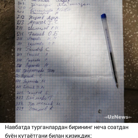
Навбатда турганлардан бирининг неча соатдан
буён кутаётгани билан қизиқдик: