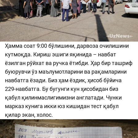
Ҳамма соат 9:00 бўлишини, дарвоза очилишини
кутмоқда. Кириш эшиги яқинида – навбат
ёзилган рўйхат ва ручка ётибди. Ҳар бир ташриф
буюрувчи ўз маълумотларини ва рақамларини
навбатга ёзади. Биз ҳам ёздик, ҳисоб бўйича
229-навбатга. Бу бугунги кун ҳисобидан биз
қабул қилинмаслигимизни англатади. Чунки
марказ кунига икки юз кишидан тест қабул
қилар экан, холос.