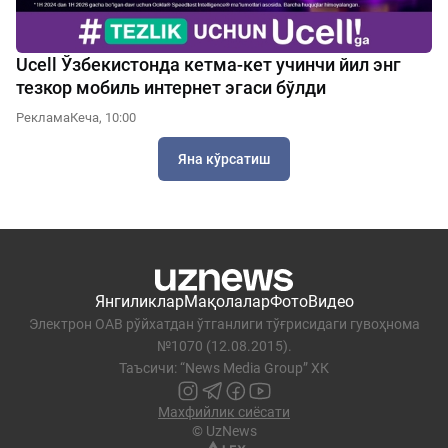
Ucell Ўзбекистонда кетма-кет учинчи йил энг
тезкор мобиль интернет эгаси бўлди
Реклама
Кеча, 10:00
Яна кўрсатиш
Янгиликлар
Мақолалар
Фото
Видео
Электрон ОАВ рўйхатдан ўтганлиги тўғрисидаги гувоҳнома
№1070 (12.08.2015).
Таъсичи: “News Media Group” ХК
Махфийлик сиёсати
© UzNews