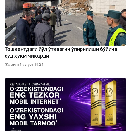
Тошкентдаги йўл ўтказгич ўпирилиши бўйича
суд ҳукм чиқарди
Жамият
4 август 19:24