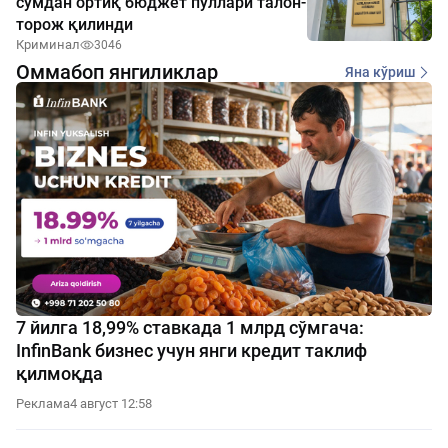
сўмдан ортиқ бюджет пуллари талон-
торож қилинди
Криминал
3046
Оммабоп янгиликлар
Яна кўриш
7 йилга 18,99% ставкада 1 млрд сўмгача:
InfinBank бизнес учун янги кредит таклиф
қилмоқда
Реклама
4 август 12:58