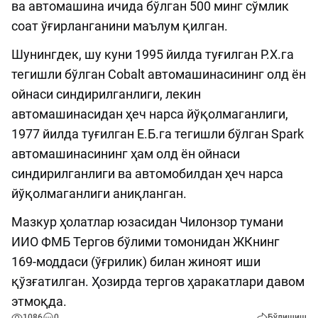
ва автомашина ичида бўлган 500 минг сўмлик
соат ўғирланганини маълум қилган.
Шунингдек, шу куни 1995 йилда туғилган Р.Х.га
тегишли бўлган Cobalt автомашинасининг олд ён
ойнаси синдирилганлиги, лекин
автомашинасидан ҳеч нарса йўқолмаганлиги,
1977 йилда туғилган Е.Б.га тегишли бўлган Spark
автомашинасининг ҳам олд ён ойнаси
синдирилганлиги ва автомобилдан ҳеч нарса
йўқолмаганлиги аниқланган.
Мазкур ҳолатлар юзасидан Чилонзор тумани
ИИО ФМБ Тергов бўлими томонидан ЖКнинг
169-моддаси (ўғрилик) билан жиноят иши
қўзғатилган. Ҳозирда тергов ҳаракатлари давом
этмоқда.
1086
0
Бўлишиш