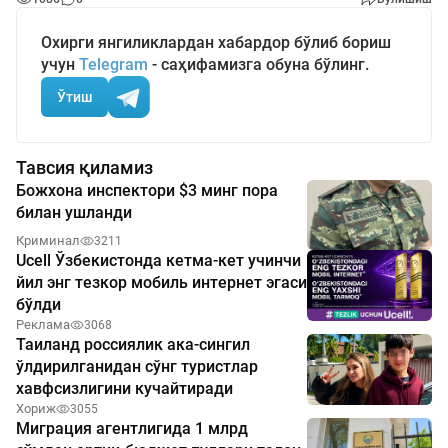
Охирги янгиликлардан хабардор бўлиб бориш
учун
Telegram
- саҳифамизга обуна бўлинг.
Ўтиш
Тавсия қиламиз
Божхона инспектори $3 минг пора
билан ушланди
Криминал
3211
Ucell Ўзбекистонда кетма-кет учинчи
йил энг тезкор мобиль интернет эгаси
бўлди
Реклама
3068
Таиланд россиялик ака-сингил
ўлдирилганидан сўнг туристлар
хавфсизлигини кучайтиради
Хориж
3055
Миграция агентлигида 1 млрд