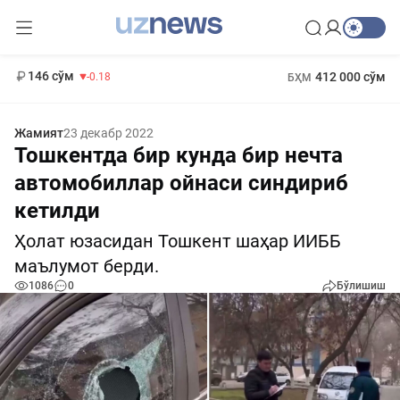
11 916 сўм
28.92
13 749 сўм
1 271 000 сўм
32.19
МҲТЭКМ
146 сўм
412 000 сўм
-0.18
БҲМ
Жамият
23 декабр 2022
Тошкентда бир кунда бир нечта
автомобиллар ойнаси синдириб
кетилди
Ҳолат юзасидан Тошкент шаҳар ИИББ
маълумот берди.
1086
0
Бўлишиш