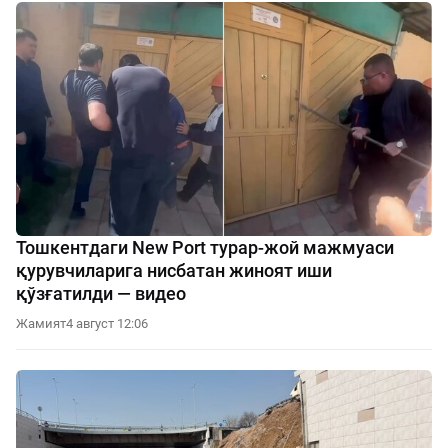
Тошкентдаги New Port турар-жой мажмуаси
қурувчиларига нисбатан жиноят иши
қўзғатилди — видео
Жамият
4 август 12:06