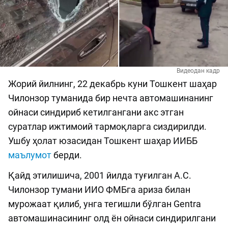
Видеодан кадр
Жорий йилнинг, 22 декабрь куни Тошкент шаҳар
Чилонзор туманида бир нечта автомашинанинг
ойнаси синдириб кетилгангани акс этган
суратлар ижтимоий тармоқларга сиздирилди.
Ушбу ҳолат юзасидан Тошкент шаҳар ИИББ
маълумот
берди.
Қайд этилишича, 2001 йилда туғилган А.С.
Чилонзор тумани ИИО ФМБга ариза билан
мурожаат қилиб, унга тегишли бўлган Gentra
автомашинасининг олд ён ойнаси синдирилгани