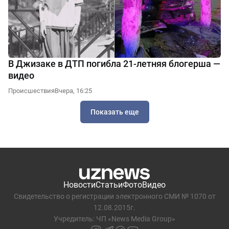
В Джизаке в ДТП погибла 21-летняя блогерша —
видео
Происшествия
Вчера, 16:25
Показать еще
Новости
Статьи
Фото
Видео
Свидетельство о регистрации электронного СМИ № 1070 от
12.08.2015г.
Учредитель: ЧП «News Media Group»