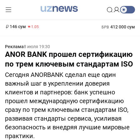
11 887 сум
-55.49
13 717 сум
1 271 000 сум
-25.83
МРОТ
146 сум
412 000 сум
-1.05
БРВ
Реклама
8 июля 19:30
ANOR BANK прошел сертификацию
по трем ключевым стандартам ISO
Сегодня ANORBANK сделал еще один
важный шаг в укреплении доверия
клиентов и партнеров: банк успешно
прошел международную сертификацию
сразу по трем ключевым стандартам ISO,
развивая стандарты сервиса, усиливая
безопасность и внедряя лучшие мировые
практики.