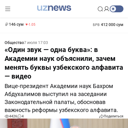
11 887 сум
-55.49
13 717 сум
1 271 000 сум
-25.83
МРОТ
146 сум
412 000 сум
-1.05
БРВ
Общество
7 июля 17:03
«Один звук — одна буква»: в
Академии наук объяснили, зачем
менять буквы узбекского алфавита
— видео
Вице-президент Академии наук Бахром
Абдухалимов выступил на заседании
Законодательной палаты, обосновав
важность реформы узбекского алфавита.
4426
4
Поделиться