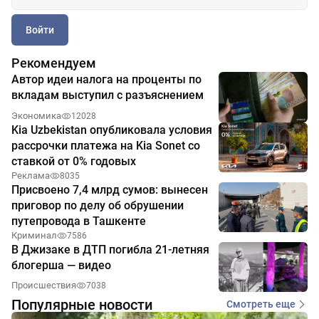
Войти
Рекомендуем
Автор идеи налога на проценты по
вкладам выступил с разъяснением
Экономика
12028
Kia Uzbekistan опубликовала условия
рассрочки платежа на Kia Sonet со
ставкой от 0% годовых
Реклама
8035
Присвоено 7,4 млрд сумов: вынесен
приговор по делу об обрушении
путепровода в Ташкенте
Криминал
7586
В Джизаке в ДТП погибла 21-летняя
блогерша — видео
Происшествия
7038
Популярные новости
Смотреть еще