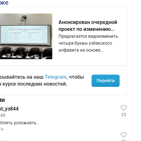
кже
Анонсирован очередной
проект по изменению
некоторых букв
Предлагается видоизменить
узбекского алфавита
четыре буквы узбекского
алфавита на основе
латиницы.
сывайтесь на наш
Telegram
, чтобы
Перейти
в курсе последних новостей.
ии
st_уз844
25
:48
 Опять усложнять.
ть