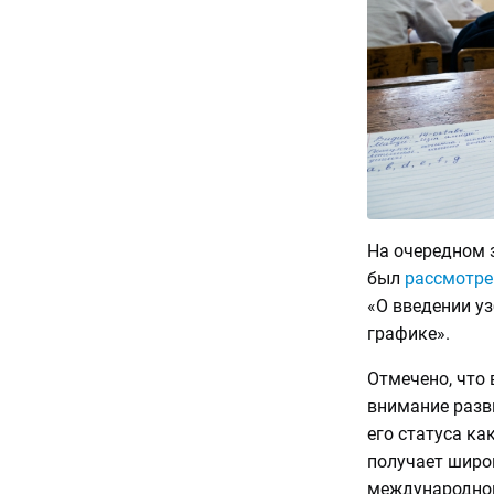
На очередном 
был
рассмотре
«О введении уз
графике».
Отмечено, что 
внимание разв
его статуса ка
получает широк
международной 