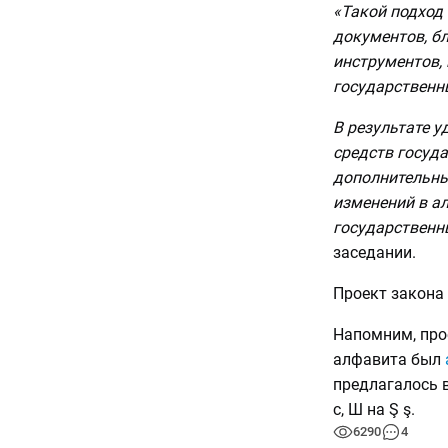
«Такой подход
документов, бл
инструментов,
государственны
В результате 
средств госуд
дополнительны
изменений в а
государственн
заседании.
Проект закона 
Напомним, про
алфавита был
предлагалось в
с, Ш на Ş ş.
6290
4