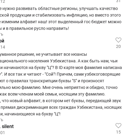
31
:12
е нужно развивать областные регионы, улучшать качество
кой продукции и стабилизовать инфляцию, но вместо этого
е изменим алфавит наш! этот выделенный гос бюджет можно
 и в правильное русло направить!
ть
ой
20
:14
уманное решение, не учитывает все нюансы
ционального населения Узбекистана. А как быть нам, чьи
 начинаются на букву "Ц"? В ID карте моя фамилия написана
y". И все так и читают - "Сой"! Причем, сами узбекоговорящие
т о правилах транскрипции буквы "S" и произносят
льно мою фамилию. Мне очень неприятно и обидно, точно
 как всем членам моей семьи, носящим эту фамилию.
 что новый алфавит, в котором нет буквы, передающей звук
то прямая дискриминация всех граждан Узбекистана, носящих
, начинающиеся на букву "Ц"!
ть
silent
15
:01