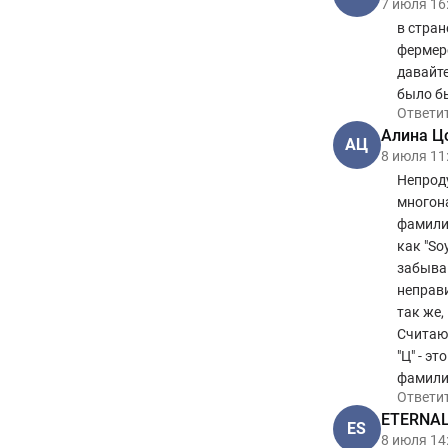
7 июля 16
в стран
фермерс
давайт
было бы
Ответи
Алина Ц
АЦ
8 июля 11
Непрод
многона
фамилии
как "So
забываю
неправи
так же,
Считаю,
"Ц" - э
фамилии
Ответи
ETERNAL 
ES
8 июля 14