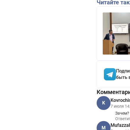
Читайте та
Подпи
быть 
Комментар
Kovrochi
K
7 июля 14
Зачем?
Ответи
Mufazzal
M