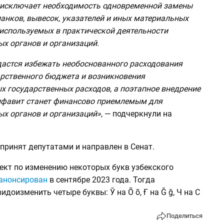
 исключает необходимость одновременной замены
анков, вывесок, указателей и иных материальных
 используемых в практической деятельности
х органов и организаций.
удастся избежать необоснованного расходования
арственного бюджета и возникновения
х государственных расходов, а поэтапное внедрение
лфавит станет финансово приемлемым для
ых органов и организаций»
, — подчеркнули на
принят депутатами и направлен в Сенат.
ект по изменению некоторых букв узбекского
анонсирован
в сентябре 2023 года. Тогда
идоизменить четыре буквы: Ў на Õ õ, Ғ на Ğ ğ, Ч на С
Поделиться