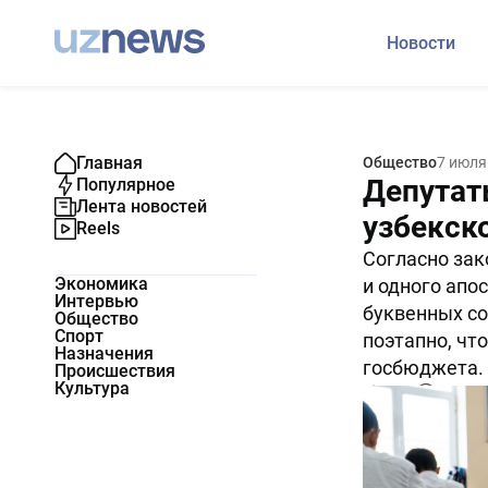
Новости
Главная
Общество
7 июля
Депутат
Популярное
Лента новостей
узбекск
Reels
Согласно зак
Экономика
и одного апо
Интервью
буквенных со
Общество
Спорт
поэтапно, чт
Назначения
госбюджета.
Происшествия
Культура
6290
4