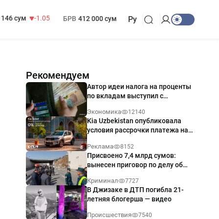
13 717 сум
-25.83
МРОТ
1 271 000 сум
146 сум
-1.05
БРВ
412 000 сум
Ру
Рекомендуем
Автор идеи налога на проценты
по вкладам выступил с
разъяснением
Экономика
12140
Kia Uzbekistan опубликовала
условия рассрочки платежа на
Kia Sonet со ставкой от 0%
Реклама
8152
годовых
Присвоено 7,4 млрд сумов:
вынесен приговор по делу об
обрушении путепровода в
Криминал
7727
Ташкенте
В Джизаке в ДТП погибла 21-
летняя блогерша — видео
Происшествия
7540