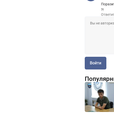
Поразит
?!
Ответи
Войти
Популярн