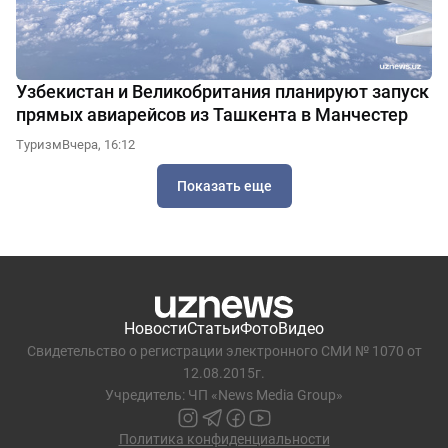
Узбекистан и Великобритания планируют запуск
прямых авиарейсов из Ташкента в Манчестер
Туризм
Вчера, 16:12
Показать еще
Новости
Статьи
Фото
Видео
Свидетельство о регистрации электронного СМИ № 1070 от
12.08.2015г.
Учредитель: ЧП «News Media Group»
Политика конфиденциальности