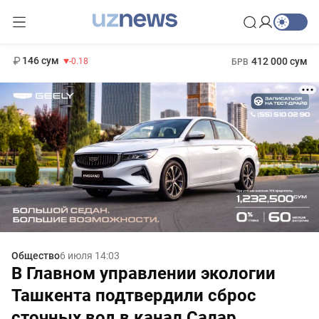
11 916 сум
28.92
13 749 сум
1 271 000 сум
32.19
МРОТ
146 сум
412 000 сум
-0.18
БРВ
Общество
6 июля 14:03
В Главном управлении экологии
Ташкента подтвердили сброс
сточных вод в канал Салар