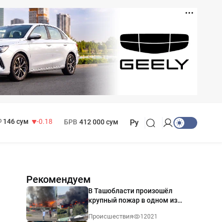
11 916 сум
28.92
13 749 сум
32.19
МРОТ
1 271 000 сум
146 сум
-0.18
БРВ
412 000 сум
Ру
Рекомендуем
В Ташобласти произошёл
крупный пожар в одном из
магазинов — видео
Происшествия
12021