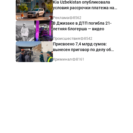
Kia Uzbekistan опубликовала
условия рассрочки платежа на
Kia Sonet со ставкой от 0%
Реклама
8562
годовых
В Джизаке в ДТП погибла 21-
летняя блогерша — видео
Происшествия
8542
Присвоено 7,4 млрд сумов:
вынесен приговор по делу об
обрушении путепровода в
Криминал
8161
Ташкенте