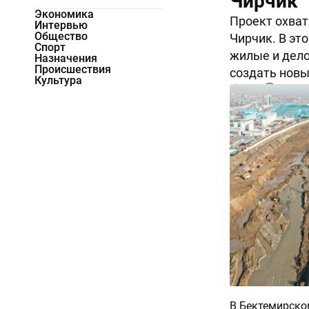
Чирчик
Экономика
Проект охват
Интервью
Общество
Чирчик. В эт
Спорт
жилые и дело
Назначения
Происшествия
создать новы
Культура
4899
0
В Бектемирско