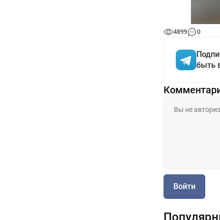
4899
0
Подпи
быть 
Комментар
Войти
Популярн