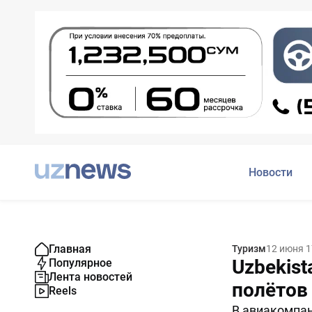
Новости
Главная
Туризм
12 июня 1
Uzbekist
Популярное
Лента новостей
полётов
Reels
В авиакомпан