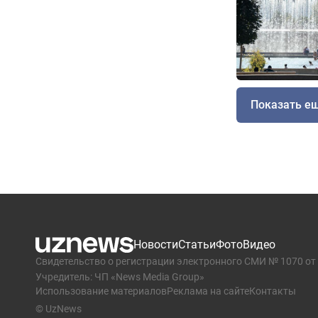
Показать е
Новости
Статьи
Фото
Видео
Свидетельство о регистрации электронного СМИ № 1070 от 
Учредитель: ЧП «News Media Group»
Использование материалов
Реклама на сайте
Контакты
© UzNews