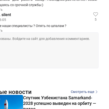
щаясь со срочной службы:)
ть
silent
5
6:05
е наши специалисты ? Опять по шпалам ?
ть
ые новости
Смотреть еще
Спутник Узбекистана Samarkand-
2028 успешно выведен на орбиту —
видео