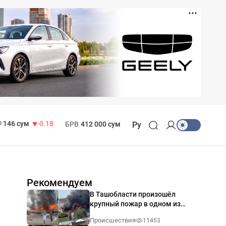
11 916 сум
28.92
13 749 сум
32.19
МРОТ
1 271 000 сум
146 сум
-0.18
БРВ
412 000 сум
Ру
Рекомендуем
В Ташобласти произошёл
крупный пожар в одном из
магазинов — видео
Происшествия
11453