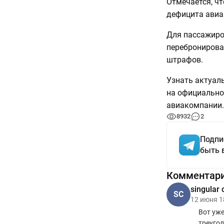
Отмечается, ч
дефицита авиа
Для пассажиро
перебронирова
штрафов.
Узнать актуал
на официально
авиакомпании.
8932
2
Подпи
быть 
Комментар
singular 
SC
12 июня 1
Вот уже
треугол