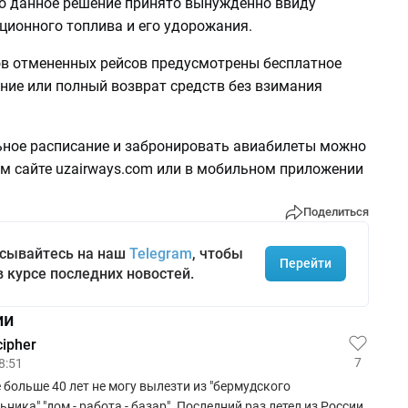
то данное решение принято вынужденно ввиду
ционного топлива и его удорожания.
в отмененных рейсов предусмотрены бесплатное
ние или полный возврат средств без взимания
ьное расписание и забронировать авиабилеты можно
м сайте uzairways.com или в мобильном приложении
Поделиться
сывайтесь на наш
Telegram
, чтобы
Перейти
в курсе последних новостей.
ии
cipher
7
8:51
 больше 40 лет не могу вылезти из "бермудского
ьника" "дом - работа - базар". Последний раз летел из России