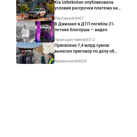
Kia Uzbekistan опубликовала
условия рассрочки платежа на
Kia Sonet со ставкой от 0%
Реклама
8467
годовых
В Джизаке в ДТП погибла 21-
летняя блогерша — видео
Происшествия
8312
Присвоено 7,4 млрд сумов:
вынесен приговор по делу об
обрушении путепровода в
Криминал
8029
Ташкенте