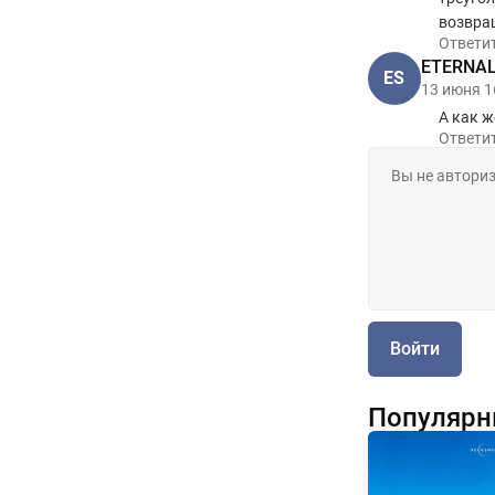
возвра
Ответи
ETERNAL 
ES
13 июня 1
А как ж
Ответи
Войти
Популярн