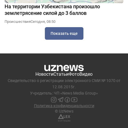
На территории Узбекистана произошло
землетрясение силой до 3 баллов
Происшествия
Сегодня, 08:50
Показать еще
Новости
Статьи
Фото
Видео
Свидетельство о регистрации электронного СМИ № 1070 от
12.08.2015г.
Учредитель: ЧП «News Media Group»
Политика конфиденциальности
© UzNews