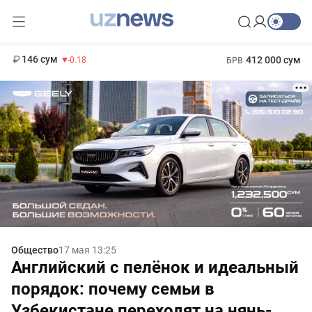
13 749 сум
32.19
146 сум
412 000 сум
-0.18
БРВ
11 916 сум
1 271 000 сум
28.92
МРОТ
Общество
17 мая 13:25
Английский с пелёнок и идеальный
порядок: почему семьи в
Узбекистане переходят на нянь-