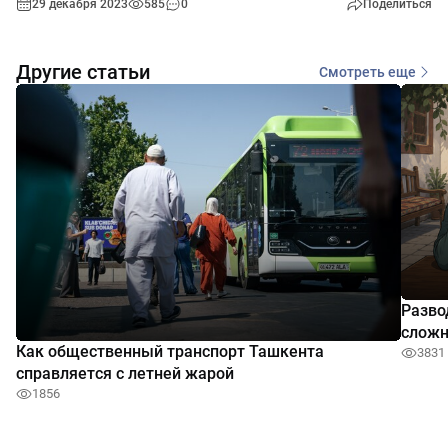
29 декабря 2023
585
0
Поделиться
Другие статьи
Смотреть еще
Разво
сложн
Как общественный транспорт Ташкента
3831
справляется с летней жарой
1856