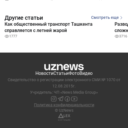
Другие статьи
Смотреть еще
Как общественный транспорт Ташкента
Разво
справляется с летней жарой
сложн
1777
3716
Новости
Статьи
Фото
Видео
Свидетельство о регистрации электронного СМИ № 1070 от
12.08.2015г.
Учредитель: ЧП «News Media Group»
Политика конфиденциальности
© UzNews