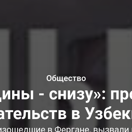
Общество
ны - снизу»: п
ательств в Узбек
изошедшие в Фергане, вызвали 