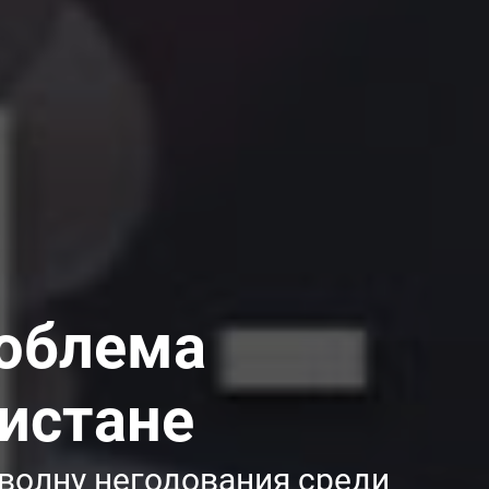
роблема
истане
волну негодования среди