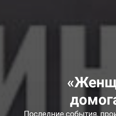
«Женщи
домог
Последние события, про