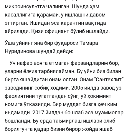
микроинсультга чалинган. Шунда ҳам
касаллигига қарамай, у ишлашни давом
эттирган. Ишидан эса карантин вақтида
айрилади. Қизи официант бўлиб ишлайди.
Ўша уйнинг яна бир фуқароси Тамара
Нуридинова шундай дейди:
– Уч нафар вояга етмаган фарзандларим бор,
уларни ёлғиз тарбиялайман. Бу уйни биз билан
бирга яшайдиган онам олган. Онам “Сантехлит”
заводининг собиқ ходими. 2005 йилда завод ўз
фаолиятини тугатгандан сўнг, уй ҳокимият
номига ўтказилди. Бир муддат бизга ҳеч ким
индамади. 2017 йилдан бошлаб эса муаммолар
бошланди. Бу ерда таъмирлаш ишлари олиб
борилгунга қадар бизни бирор жойда яшаб