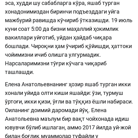
эса, худди шу сабабларга кўра, яшаб турган
хонадонимиздан биринчи подъезддаги уйга
мажбурий равишда кўчириб ўтказишди. 19 июль
куни соат 5:00 да бизни маҳаллий ҳокимлик
вакиллари уйғотиб, уйдан ҳайдаб чиқара
бошлади. Чироқни ҳам ўчириб қўйишди, ҳаттоки
чойимизни ичиб олишга улгурмадик.
Нарсаларимизни тўғри кўчага чиқариб
ташлашди.
Eлена Анатольевнанинг ҳозир яшаб турган икки
хонали уйида олти киши яшайди: ўзи, турмуш
ўртоғи, икки қизи, ўғли ва тўққиз ёшли набираси.
Оиланинг доимий даромади йўқ. Eлена
Анатольевна маълум бир вақт чойхонада идиш
ювувчи бўлиб ишлаган, аммо 2017 йилда уй-жой
билан боғлиқ муаммолар туфайли у