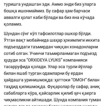
туришга ундашган эди. Аммо энди биз уларга
бошқа ишонмаймиз. Бу сафар ҳам барчаси
аввалги ҳолат каби бўлади ва биз яна кўчада
қоламиз.
Шундан сўнг кўп тафсилотлар ошкор бўлди.
Ўтган вақт мобайнида шаҳар ҳокимлиги иккита
подъезддаги таъмирдан чиққан хонадонларни
сотиб олган. Учинчи таъмирланмаган подъезд
ҳудуди эса “ORXIDEYA LYUKS” компанияси
тасарруфида қолади. Улар эса турли йўллар
билан яшаб турган одамларни бу ердан
ҳайдашга уринишмоқда: ҳаттоки “ОМОН” билан
таҳдид қилишмоқда. Фуқаролар бу сафар, аниқ
сабабларга кўра, қайсарлик қилиб ҳеч қаерга
чиқмасликни айтишади. Шунда компания туман