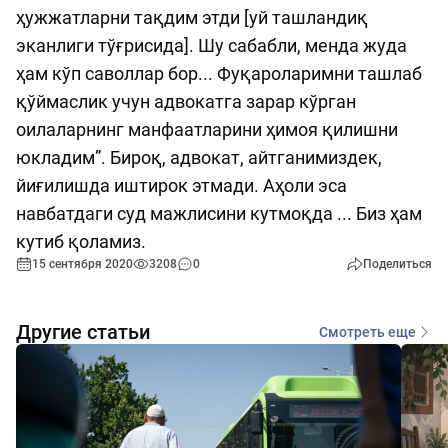
ҳужжатларни тақдим этди [уй ташландиқ
эканлиги тўғрисида]. Шу сабабли, менда жуда
ҳам кўп саволлар бор... Фуқароларимни ташлаб
қўймаслик учун адвокатга зарар кўрган
оилаларнинг манфаатларини ҳимоя қилишни
юкладим”. Бироқ, адвокат, айтганимиздек,
йиғилишда иштирок этмади. Аҳоли эса
навбатдаги суд мажлисини кутмоқда ... Биз ҳам
кутиб қоламиз.
15 сентября 2020
3208
0
Поделиться
Другие статьи
Смотреть еще