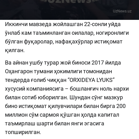
UzNews.uz
Иккинчи мавзеда жойлашган 22-сонли уйда
ўнлаб кам таъминланган оилалар, ногиронлиги
бўлган фуқаролар, нафақахўрлар истиқомат
қилган.
Ва айнан ушбу турар жой биноси 2017 йилда
Оҳангарон тумани ҳокимлиги томонидан
тендерда ғолиб чиққан “ORXIDEYA LYUKS”
хусусий компаниясига – бошланғич ноль нархи
билан сотиб юборилган. Шундан сўнг мазкур
бино истиқомат қилувчилари билан бирга 200
миллион сўм сармоя қўшган ҳолда капитал
таъмирлаш шарти билан янги эгасига
топширилган.