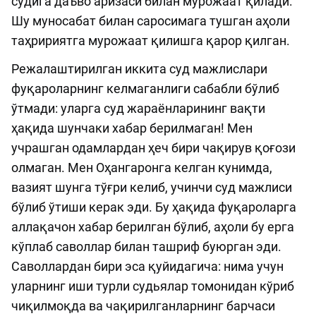
судига даъво аризаси билан мурожаат қилади.
Шу муносабат билан саросимага тушган аҳоли
таҳририятга мурожаат қилишга қарор қилган.
Режалаштирилган иккита суд мажлислари
фуқароларнинг келмаганлиги сабабли бўлиб
ўтмади: уларга суд жараёнларининг вақти
ҳақида шунчаки хабар берилмаган! Мен
учрашган одамлардан ҳеч бири чақирув қоғози
олмаган. Мен Оҳангаронга келган кунимда,
вазият шунга тўғри келиб, учинчи суд мажлиси
бўлиб ўтиши керак эди. Бу ҳақида фуқароларга
аллақачон хабар берилган бўлиб, аҳоли бу ерга
кўплаб саволлар билан ташриф буюрган эди.
Саволлардан бири эса қуйидагича: нима учун
уларнинг иши турли судьялар томонидан кўриб
чиқилмоқда ва чақирилганларнинг барчаси