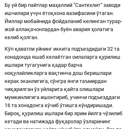
Бу уй бир пайтлар маҳаллий “Сантехлит” заводи
ишчилари учун ётоқхона вазифасини ўтаган.
Йиллар мобайнида фойдаланиб келинган турар-
жой аллақачонлардан буён авария ҳолатига
келиб қолган.
Кўп қаватли уйнинг иккита подъездидаги 32 та
хонадонда яшаб келаётган оилаларга қурилиш
ишлари тугагунига қадар барча
ноқулайликларга вақтинча дош беришлари
керак эканлигига, сўнгра янги таъмирдан
чиқарилган ўз уйларига қайта олишлари
мумкинлигига ишонтириб, учинчи подъезддаги
16 та хонадонга кўчиб ўтишга кўндиришади.
Бироқ, қурилиш ишлари бир ярим йилга чўзилиб
кетади ва натижада фуқаролар ўзларининг