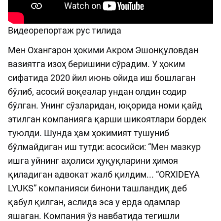
Видеорепортаж рус тилида
Мен Охангарон ҳокими Акром Эшонқуловдан
вазиятга изоҳ беришини сўрадим. У ҳоким
сифатида 2020 йил июнь ойида иш бошлаган
бўлиб, асосий воқеалар ундан олдин содир
бўлган. Унинг сўзларидан, юқорида номи қайд
этилган компанияга қарши шикоятлари бордек
туюлди. Шунда ҳам ҳокимият тушуниб
бўлмайдиган иш тутди: асосийси: “Мен мазкур
ишга уйнинг аҳолиси ҳуқуқларини ҳимоя
қиладиган адвокат жалб қилдим... “ORXIDEYA
LYUKS” компанияси бинони ташландиқ деб
қабул қилган, аслида эса у ерда одамлар
яшаган. Компания ўз навбатида тегишли