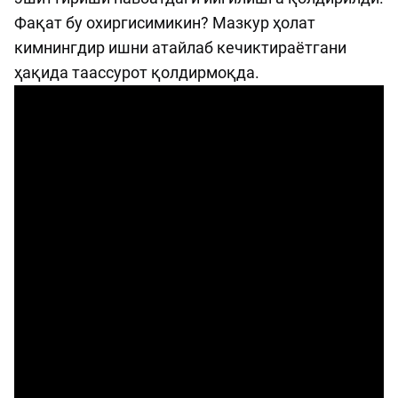
Фақат бу охиргисимикин? Мазкур ҳолат
кимнингдир ишни атайлаб кечиктираётгани
ҳақида таассурот қолдирмоқда.