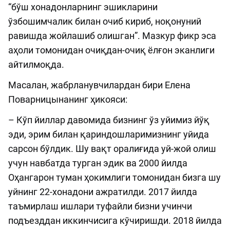
“бўш хонадонларнинг эшикларини
ўзбошимчалик билан очиб кириб, ноқонуний
равишда жойлашиб олишган”. Мазкур фикр эса
аҳоли томонидан очиқдан-очиқ ёлғон эканлиги
айтилмоқда.
Масалан, жабрланувчилардан бири Елена
Поварницынанинг ҳикояси:
– Кўп йиллар давомида бизнинг ўз уйимиз йўқ
эди, эрим билан қариндошларимизнинг уйида
сарсон бўлдик. Шу вақт оралиғида уй-жой олиш
учун навбатда турган эдик ва 2000 йилда
Оҳангарон туман ҳокимлиги томонидан бизга шу
уйнинг 22-хонадони ажратилди. 2017 йилда
таъмирлаш ишлари туфайли бизни учинчи
подъезддан иккинчисига кўчиришди. 2018 йилда