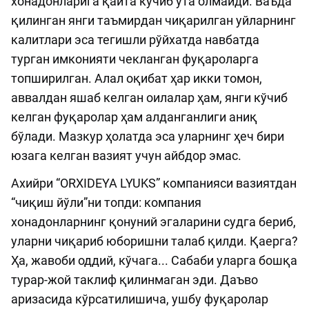
хонадонларига қайта кўчиб ўта олмайди. Ваъда
қилинган янги таъмирдан чиқарилган уйларнинг
калитлари эса тегишли рўйхатда навбатда
турган имконияти чекланган фуқароларга
топширилган. Алал оқибат ҳар икки томон,
аввалдан яшаб келган оилалар ҳам, янги кўчиб
келган фуқаролар ҳам алданганлиги аниқ
бўлади. Мазкур ҳолатда эса уларнинг ҳеч бири
юзага келган вазият учун айбдор эмас.
Ахийри “ORXIDEYA LYUKS” компанияси вазиятдан
“чиқиш йўли”ни топди: компания
хонадонларнинг қонуний эгаларини судга бериб,
уларни чиқариб юборишни талаб қилди. Қаерга?
Ҳа, жавоби оддий, кўчага... Сабаби уларга бошқа
турар-жой таклиф қилинмаган эди. Даъво
аризасида кўрсатилишича, ушбу фуқаролар