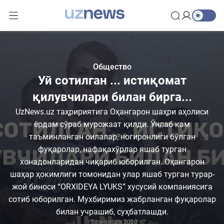
Общество
Уй сотилган ... истиқомат
қилувчилари билан бирга...
UzNews.uz таҳририятига Оҳангарон шаҳри аҳолиси
ёрдам сўраб мурожаат қилди. Ўнлаб кам
таъминланган оилалар, ногиронлиги бўлган
фуқаролар, нафақахўрлар яшаб турган
хонадонларидан чиқариб юборилган. Оҳангарон
шаҳар ҳокимлиги томонидан улар яшаб турган турар-
жой биноси “ORXIDEYA LYUKS” хусусий компаниясига
сотиб юборилган. Мухбиримиз жабрланган фуқаролар
билан учрашиб, суҳбатлашди.
15 сентября 2020