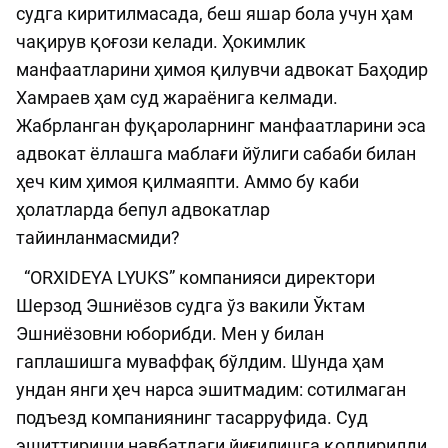
судга киритилмасада, беш яшар бола учун ҳам
чақирув қоғози келади. Ҳокимлик
манфаатларини ҳимоя қилувчи адвокат Баҳодир
Хамраев ҳам суд жараёнига келмади.
Жабрланган фуқароларнинг манфаатларини эса
адвокат ёллашга маблағи йўлиги сабаби билан
ҳеч ким ҳимоя қилмаяпти. Аммо бу каби
ҳолатларда бепул адвокатлар
тайинланмасмиди?
“ORXIDEYA LYUKS” компанияси директори
Шерзод Эшниёзов судга ўз вакили Ўктам
Эшниёзовни юборибди. Мен у билан
гаплашишга муваффақ бўлдим. Шунда ҳам
ундан янги ҳеч нарса эшитмадим: сотилмаган
подъезд компаниянинг тасарруфида. Суд
эшиттириши навбатдаги йиғилишга қолдирилди.