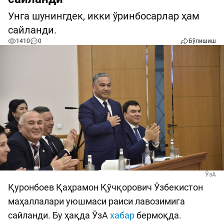
Унга шунингдек, икки ўринбосарлар ҳам
сайланди.
1410
0
Бўлишиш
ЎзА
Қуронбоев Қаҳрамон Қўчқорович Ўзбекистон
маҳаллалари уюшмаси раиси лавозимига
сайланди. Бу ҳақда ЎзА
хабар
бермоқда.