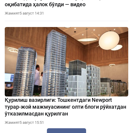
оқибатида ҳалок бўлди — видео
Жамият
5 август 14:31
Қурилиш вазирлиги: Тошкентдаги Newport
турар-жой мажмуасининг олти блоги рўйхатдан
ўтказилмасдан қурилган
Жамият
5 август 15:51