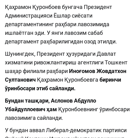
Қаҳрамон Қуронбоев бунгача Президент
Администрацияси Ёшлар сиёсати
департаментининг раҳбари лавозимида
ишлаётган эди. У янги лавозим сабаб
департамент раҳбарилигидан озод этилди.
Шунингдек, Президент ҳузуридаги Давлат
хизматини ривожлантириш агентлиги Тошкент
шаҳар филиали раҳбари
Иноғомов Жовдатхон
Султанович
Қаҳрамон Қуронбоевга
биринчи
ўринбосари этиб сайланди.
Бундан ташқари, Аслонов Абдулло
Убайдуллоевич ҳам
Қуронбоевнинг ўринбосари
лавозимига сайланди.
У бундан аввал Либерал-демократик партияси