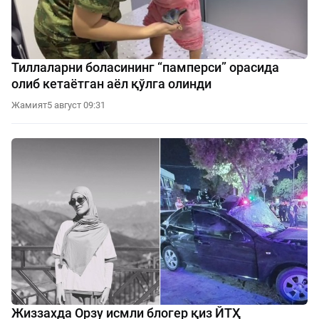
Тиллаларни боласининг “памперси” орасида
олиб кетаётган аёл қўлга олинди
Жамият
5 август 09:31
Жиззахда Орзу исмли блогер қиз ЙТҲ