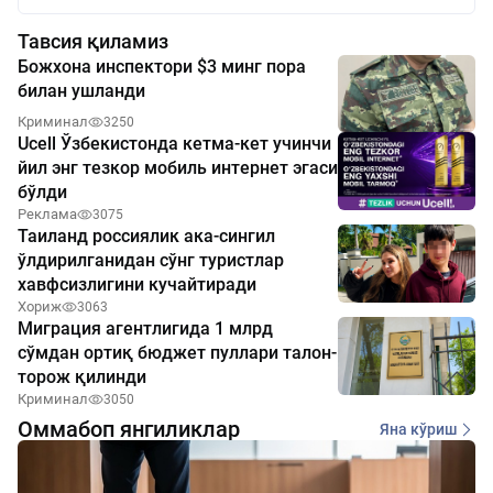
Тавсия қиламиз
Божхона инспектори $3 минг пора
билан ушланди
Криминал
3250
Ucell Ўзбекистонда кетма-кет учинчи
йил энг тезкор мобиль интернет эгаси
бўлди
Реклама
3075
Таиланд россиялик ака-сингил
ўлдирилганидан сўнг туристлар
хавфсизлигини кучайтиради
Хориж
3063
Миграция агентлигида 1 млрд
сўмдан ортиқ бюджет пуллари талон-
торож қилинди
Криминал
3050
Оммабоп янгиликлар
Яна кўриш