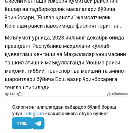
Сиёсий Кенгаши Ижроия қўмитаси раисининг
ёшлар ва тадбиркорлик масалалари бўйича
ўринбосари, “Ёшлар қаноти” жамоатчилик
Кенгаши раиси лавозимида фаолият юритган.
Маълумот ўрнида, 2023 йилнинг декабрь ойида
президент Республика маҳаллани қўллаб-
қувватлаш кенгаши ва Маҳаллалар уюшмасини
ташкил этишни маъқуллаганди.Уюшма раиси
мақоми, тиббий, транспорт ва маиший таъминот
шароитлари бўйича Бош вазир ўринбосарига
тенглаштирилади.
1410
0
Бўлишиш
Охирги янгиликлардан хабардор бўлиб бориш
учун
Telegram
- саҳифамизга обуна бўлинг.
Ўтиш