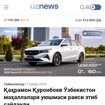
11 916 сўм
28.92
13 749 сўм
1 271 000 сўм
32.19
МҲТЭКМ
146 сўм
412 000 сўм
-0.18
БҲМ
Тайинловлар
17 январ 2024
Қаҳрамон Қуронбоев Ўзбекистон
маҳаллалари уюшмаси раиси этиб
сайланди