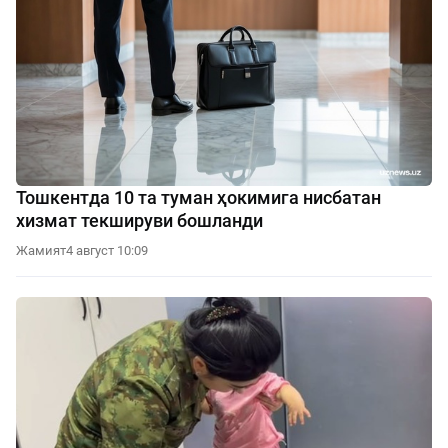
Тошкентда 10 та туман ҳокимига нисбатан
хизмат текшируви бошланди
Жамият
4 август 10:09