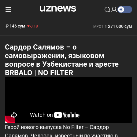
11 916 сум
28.92
13 749 сум
412 000 сум
32.19
БРВ
146 сум
1 271 000 сум
-0.18
МРОТ
Сардор Салямов – о
самовыражении, языковом
вопросе в Узбекистане и аресте
BRBALO | NO FILTER
Герой нового выпуска No Filter – Сардор
Салямов. Человек, известный по участию в