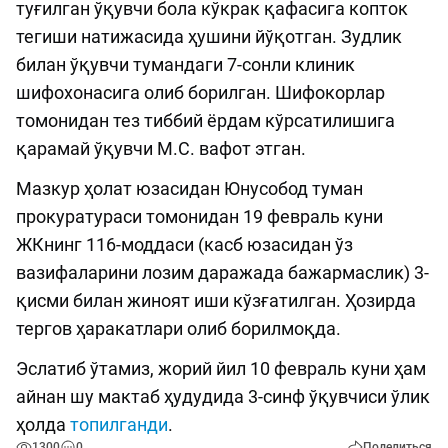
туғилган ўқувчи бола кўкрак қафасига копток
тегиши натижасида ҳушини йўқотган. Зудлик
билан ўқувчи тумандаги 7-сонли клиник
шифохонасига олиб борилган. Шифокорлар
томонидан тез тиббий ёрдам кўрсатилишига
қарамай ўқувчи М.С. вафот этган.
Мазкур ҳолат юзасидан Юнусобод туман
прокуратураси томонидан 19 февраль куни
ЖКнинг 116-моддаси (касб юзасидан ўз
вазифаларини лозим даражада бажармаслик) 3-
қисми билан жиноят иши кўзғатилган. Ҳозирда
тергов ҳаракатлари олиб борилмоқда.
Эслатиб ўтамиз, жорий йил 10 февраль куни ҳам
айнан шу мактаб ҳудудида 3-cинф ўқувчиси ўлик
ҳолда
топилганди
.
1300
0
Поделиться