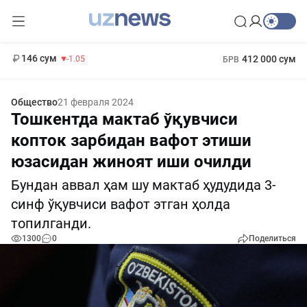
11 887 сум
-55.49
13 717 сум
1 271 000 сум
-25.83
МРОТ
146 сум
412 000 сум
-1.05
БРВ
Общество
21 февраля 2024
Тошкентда мактаб ўқувчиси
копток зарбидан вафот этиши
юзасидан жиноят иши очилди
Бундан аввал ҳам шу мактаб ҳудудида 3-
cинф ўқувчиси вафот этган ҳолда
топилганди.
1300
0
Поделиться