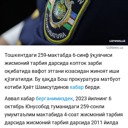
UzNews.uz
Тошкентдаги 259-мактабда 6-синф ўқувчиси
жисмоний тарбия дарсида копток зарби
оқибатида вафот этгани юзасидан жиноят иши
қўзғатилди. Бу ҳақда Бош прокуратура матбуот
котиби Ҳаёт Шамсутдинов
хабар
берди.
Аввал хабар
берганимиздек
, 2023 йилнинг 6
октябрь Юнусобод туманидаги 259-сонли
умумтаълим мактабида 4-соат жисмоний тарбия
дарсида жисмоний тарбия дарсида 2011 йилда