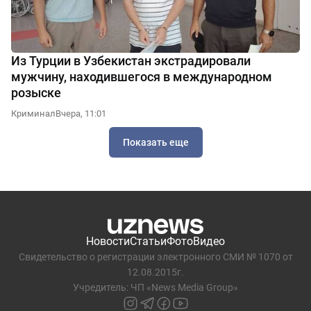
Из Турции в Узбекистан экстрадировали
мужчину, находившегося в международном
розыске
Криминал
Вчера, 11:01
Показать еще
Новости
Статьи
Фото
Видео
Свидетельство о регистрации электронного СМИ № 1070 от
12.08.2015г.
Учредитель: ЧП «News Media Group»