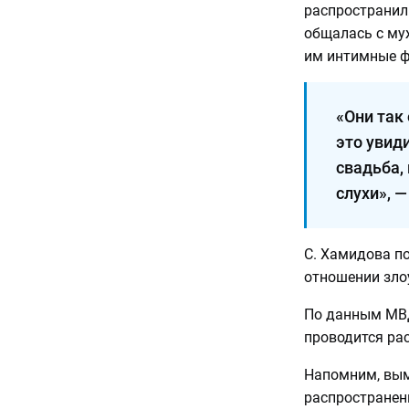
распространили
общалась с му
им интимные ф
«Они так 
это увиди
свадьба,
слухи», —
С. Хамидова п
отношении зл
По данным МВД
проводится ра
Напомним, вым
распространен