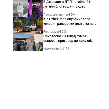
В Джизаке в ДТП погибла 21-
летняя блогерша — видео
Происшествия
8594
Kia Uzbekistan опубликовала
условия рассрочки платежа на
Kia Sonet со ставкой от 0%
Реклама
8580
годовых
Присвоено 7,4 млрд сумов:
вынесен приговор по делу об
обрушении путепровода в
Криминал
8179
Ташкенте