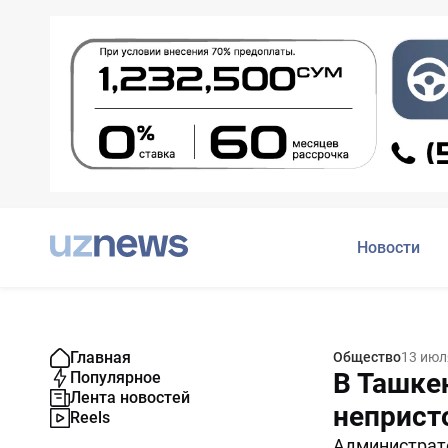
Новости
Главная
Общество
13 июл
В Ташке
Популярное
Лента новостей
неприст
Reels
Администрат