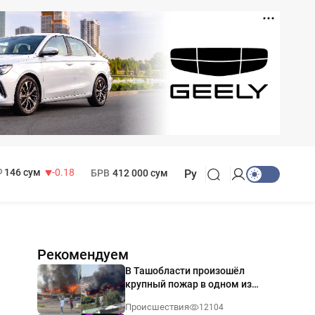
11 916 сум
28.92
13 749 сум
32.19
МРОТ
1 271 000 сум
146 сум
-0.18
БРВ
412 000 сум
Ру
Рекомендуем
В Ташобласти произошёл
крупный пожар в одном из
магазинов — видео
Происшествия
12104