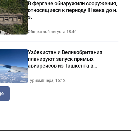
В Фергане обнаружили сооружения,
относящиеся к периоду III века до н.
э.
Общество
6 августа 18:46
Узбекистан и Великобритания
планируют запуск прямых
авиарейсов из Ташкента в
Манчестер
Туризм
Вчера, 16:12
ще