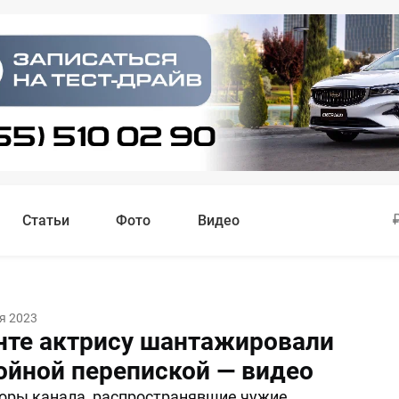
Статьи
Фото
Видео
я 2023
нте актрису шантажировали
ойной перепиской — видео
оры канала, распространявшие чужие