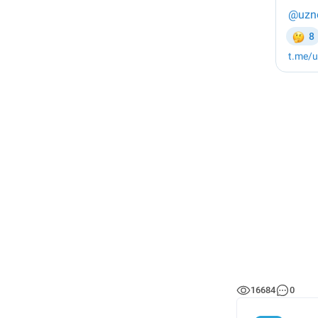
16684
0