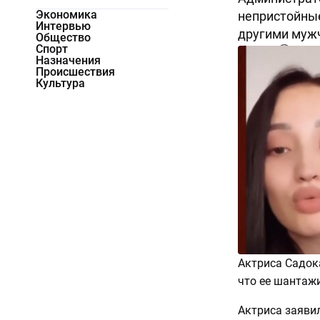
Экономика
непристойные
Интервью
другими мужч
Общество
Спорт
16684
0
Назначения
Происшествия
Культура
Актриса Садок
что ее шантаж
Актриса заяви