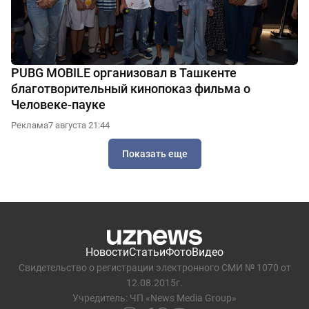
PUBG MOBILE организовал в Ташкенте
благотворительный кинопоказ фильма о
Человеке-пауке
Реклама
7 августа 21:44
Показать еще
Новости
Статьи
Фото
Видео
Свидетельство о регистрации электронного СМИ № 1070 от
12.08.2015г.
Учредитель: ЧП «News Media Group»