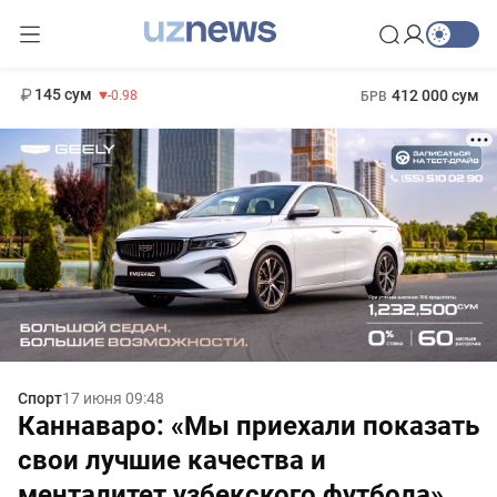
13 780 сум
30.12
145 сум
412 000 сум
-0.98
БРВ
11 952 сум
1 271 000 сум
36.46
МРОТ
Спорт
17 июня 09:48
Каннаваро: «Мы приехали показать
свои лучшие качества и
менталитет узбекского футбола»