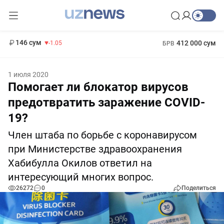
11 887 сум
-55.49
13 717 сум
1 271 000 сум
-25.83
МРОТ
146 сум
412 000 сум
-1.05
БРВ
1 июля 2020
Помогает ли блокатор вирусов
предотвратить заражение COVID-
19?
Член штаба по борьбе с коронавирусом
при Министерстве здравоохранения
Хабибулла Окилов ответил на
интересующий многих вопрос.
26272
0
Поделиться