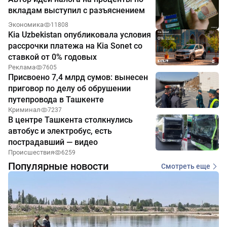
вкладам выступил с разъяснением
Экономика
11808
Kia Uzbekistan опубликовала условия
рассрочки платежа на Kia Sonet со
ставкой от 0% годовых
Реклама
7605
Присвоено 7,4 млрд сумов: вынесен
приговор по делу об обрушении
путепровода в Ташкенте
Криминал
7237
В центре Ташкента столкнулись
автобус и электробус, есть
пострадавший — видео
Происшествия
6259
Популярные новости
Смотреть еще