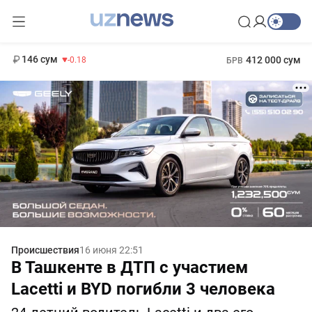
11 916 сум
28.92
13 749 сум
1 271 000 сум
32.19
МРОТ
146 сум
412 000 сум
-0.18
БРВ
Происшествия
16 июня 22:51
В Ташкенте в ДТП с участием
Lacetti и BYD погибли 3 человека