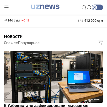
11 916 сум
28.92
13 749 сум
1 271 000 сум
32.19
МРОТ
146 сум
412 000 сум
-0.18
БРВ
Новости
Свежее
Популярное
В Узбекистане зафиксированы массовые