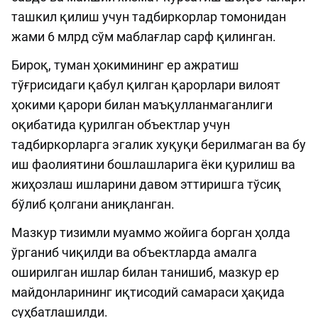
ташкил қилиш учун тадбиркорлар томонидан
жами 6 млрд сўм маблағлар сарф қилинган.
Бироқ, туман ҳокимининг ер ажратиш
тўғрисидаги қабул қилган қарорлари вилоят
ҳокими қарори билан маъқулланмаганлиги
оқибатида қурилган объектлар учун
тадбиркорларга эгалик хуқуқи берилмаган ва бу
иш фаолиятини бошлашларига ёки қурилиш ва
жиҳозлаш ишларини давом эттиришга тўсиқ
бўлиб қолгани аниқланган.
Мазкур тизимли муаммо жойига борган ҳолда
ўрганиб чиқилди ва объектларда амалга
оширилган ишлар билан танишиб, мазкур ер
майдонларининг иқтисодий самараси ҳақида
суҳбатлашилди.