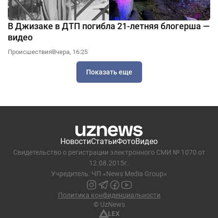
В Джизаке в ДТП погибла 21-летняя блогерша —
видео
Происшествия
Вчера, 16:25
Показать еще
Новости
Статьи
Фото
Видео
Свидетельство о регистрации электронного СМИ № 1070 от
12.08.2015г.
Учредитель: ЧП «News Media Group»
Политика конфиденциальности
© UzNews