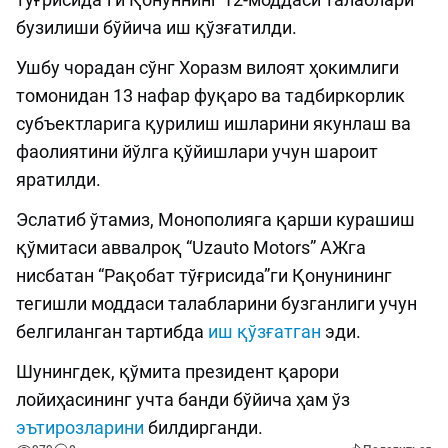
бузилиши бўйича иш қўзғатилди.
Ушбу чорадан сўнг Хоразм вилоят ҳокимлиги
томонидан 13 нафар фуқаро ва тадбиркорлик
субъектларига қурилиш ишларини якунлаш ва
фаолиятини йўлга қўйишлари учун шароит
яратилди.
Эслатиб ўтамиз, Монополияга қарши курашиш
қўмитаси аввалроқ “Uzauto Motors” АЖга
нисбатан “Рақобат тўғрисида”ги Қонунининг
тегишли моддаси талабларини бузганлиги учун
белгиланган тартибда
иш қўзғатган
эди.
Шунингдек, қўмита президент қарори
лойиҳасининг учта банди бўйича ҳам ўз
эътирозларини
билдирганди.