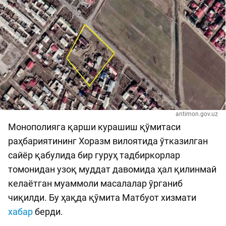
antimon.gov.uz
Монополияга қарши курашиш қўмитаси
раҳбариятининг Хоразм вилоятида ўтказилган
сайёр қабулида бир гуруҳ тадбиркорлар
томонидан узоқ муддат давомида ҳал қилинмай
келаётган муаммоли масалалар ўрганиб
чиқилди. Бу ҳақда қўмита Матбуот хизмати
хабар
берди.