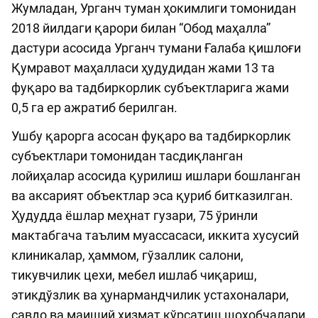
Жумладан, Урганч туман ҳокимлиги томонидан
2018 йилдаги қарори билан “Обод маҳалла”
дастури асосида Урганч тумани Ғалаба қишлоғи
Қумравот маҳалласи ҳудудидан жами 13 та
фуқаро ва тадбиркорлик субъектларига жами
0,5 га ер ажратиб берилган.
Ушбу қарорга асосан фуқаро ва тадбиркорлик
субъектлари томонидан тасдиқланган
лойиҳалар асосида қурилиш ишлари бошланган
ва аксарият объектлар эса қуриб битказилган.
Ҳудудда ёшлар меҳнат гузари, 75 ўринли
мактабгача таълим муассасаси, иккита хусусий
клиникалар, ҳаммом, гўзаллик салони,
тикувчилик цехи, мебел ишлаб чиқариш,
этикдўзлик ва ҳунармандчилик устахоналари,
савдо ва маиший хизмат кўрсатиш шоҳобчалари