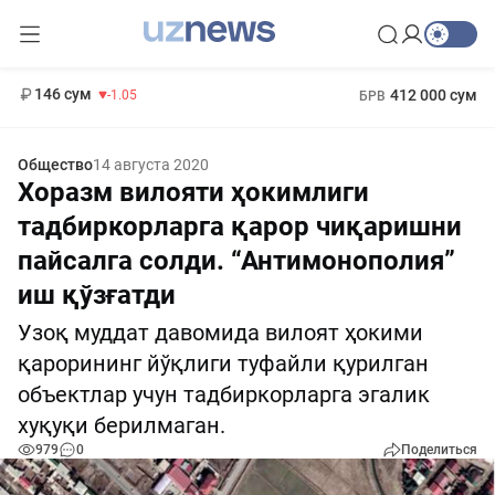
11 887 сум
-55.49
13 717 сум
1 271 000 сум
-25.83
МРОТ
146 сум
412 000 сум
-1.05
БРВ
Общество
14 августа 2020
Хоразм вилояти ҳокимлиги
тадбиркорларга қарор чиқаришни
пайсалга солди. “Антимонополия”
иш қўзғатди
Узоқ муддат давомида вилоят ҳокими
қарорининг йўқлиги туфайли қурилган
объектлар учун тадбиркорларга эгалик
хуқуқи берилмаган.
979
0
Поделиться