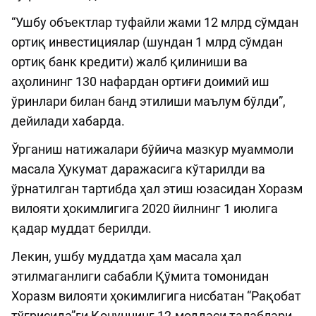
“Ушбу объектлар туфайли жами 12 млрд сўмдан
ортиқ инвестициялар (шундан 1 млрд сўмдан
ортиқ банк кредити) жалб қилиниши ва
аҳолининг 130 нафардан ортиғи доимий иш
ўринлари билан банд этилиши маълум бўлди”,
дейилади хабарда.
Ўрганиш натижалари бўйича мазкур муаммоли
масала Ҳукумат даражасига кўтарилди ва
ўрнатилган тартибда ҳал этиш юзасидан Хоразм
вилояти ҳокимлигига 2020 йилнинг 1 июлига
қадар муддат берилди.
Лекин, ушбу муддатда ҳам масала ҳал
этилмаганлиги сабабли Қўмита томонидан
Хоразм вилояти ҳокимлигига нисбатан “Рақобат
тўғрисида”ги Қонуннинг 12-моддаси талаблари