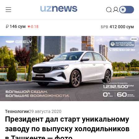
13 749 сум
32.19
146 сум
412 000 сум
-0.18
БРВ
11 916 сум
1 271 000 сум
28.92
МРОТ
Технологии
29 августа 2020
Президент дал старт уникальному
заводу по выпуску холодильников
в Ташкенте — фото