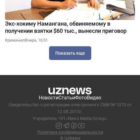
Экс-хокиму Намангана, обвиняемому в
получении взятки $60 тыс., вынесли приговор
Криминал
Вчера, 16:51
Показать еще
Новости
Статьи
Фото
Видео
Свидетельство о регистрации электронного СМИ № 1070 от
12.08.2015г.
Учредитель: ЧП «News Media Group»
Политика конфиденциальности
© UzNews