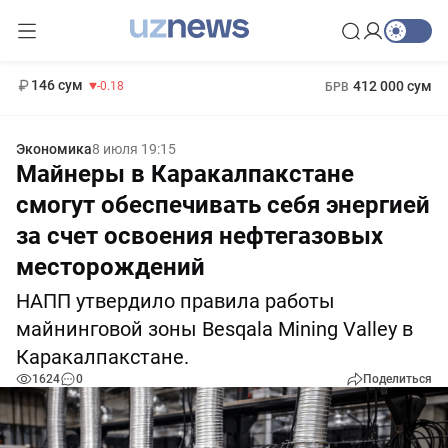
11 916 сум
28.92
13 749 сум
1 271 000 сум
32.19
МРОТ
146 сум
412 000 сум
-0.18
БРВ
Экономика
8 июля 19:15
Майнеры в Каракалпакстане
смогут обеспечивать себя энергией
за счет освоения нефтегазовых
месторождений
НАПП утвердило правила работы
майнинговой зоны Besqala Mining Valley в
Каракалпакстане.
1624
0
Поделиться