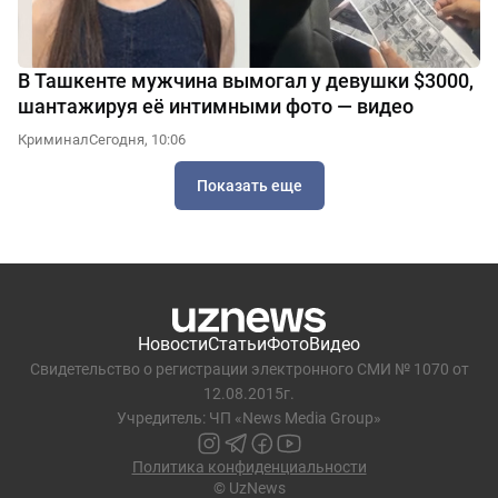
В Ташкенте мужчина вымогал у девушки $3000,
шантажируя её интимными фото — видео
Криминал
Сегодня, 10:06
Показать еще
Новости
Статьи
Фото
Видео
Свидетельство о регистрации электронного СМИ № 1070 от
12.08.2015г.
Учредитель: ЧП «News Media Group»
Политика конфиденциальности
© UzNews