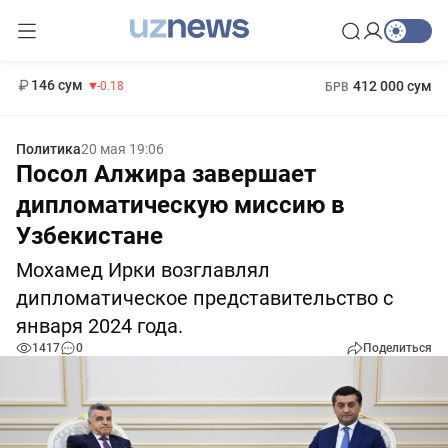
11 916 сум
28.92
13 749 сум
1 271 000 сум
32.19
МРОТ
146 сум
412 000 сум
-0.18
БРВ
Политика
20 мая 19:06
Посол Алжира завершает
дипломатическую миссию в
Узбекистане
Мохамед Ирки возглавлял
дипломатическое представительство с
января 2024 года.
1417
0
Поделиться