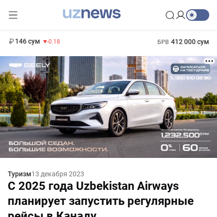
11 916 сум
28.92
13 749 сум
1 271 000 сум
32.19
МРОТ
146 сум
412 000 сум
-0.18
БРВ
Туризм
13 декабря 2023
С 2025 года Uzbekistan Airways
планирует запустить регулярные
рейсы в Канаду