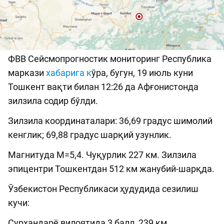
ФВВ Сейсмопрогностик мониторинг Республика
маркази
хабарига к
ўра, бугун, 19 июль куни
Тошкент вақти билан 12:26 да Афғонистонда
зилзила содир бўлди.
Зилзила координаталари: 36,69 градус шимолий
кенглик; 69,88 градус шарқий узунлик.
Магнитуда М=5,4. Чуқурлик 227 км. Зилзила
эпицентри Тошкентдан 512 км жанубий-шарқда.
Ўзбекистон Республикаси ҳудудида сезилиш
кучи:
Сурхандарё вилоятида 3 балл, 239 км.