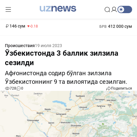
11 916 сум
28.92
13 749 сум
1 271 000 сум
32.19
МРОТ
146 сум
412 000 сум
-0.18
БРВ
Происшествия
19 июля 2023
Ўзбекистонда 3 баллик зилзила
сезилди
Афғонистонда содир бўлган зилзила
Ўзбекистоннинг 9 та вилоятида сезилган.
728
0
Поделиться