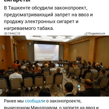
В Ташкенте обсудили законопроект,
предусматривающий запрет на ввоз и
продажу электронных сигарет и
нагреваемого табака.
1944
0
Поделиться
Ранее мы
сообщали
о законопроекте,
вынесенном Минздравом, о запрете на ввоз и