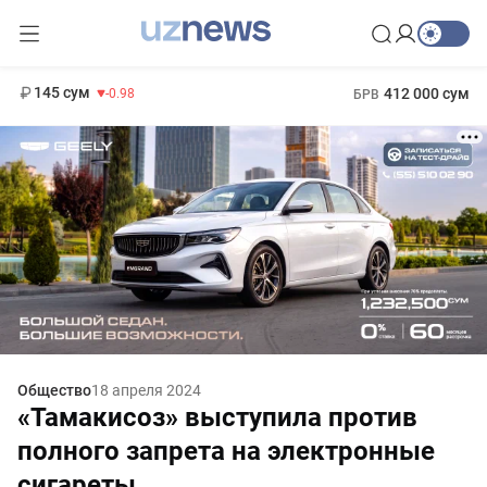
11 952 сум
36.46
13 780 сум
1 271 000 сум
30.12
МРОТ
145 сум
412 000 сум
-0.98
БРВ
Общество
18 апреля 2024
«Тамакисоз» выступила против
полного запрета на электронные
сигареты