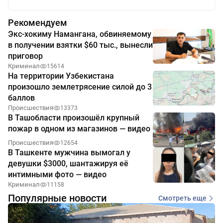
Рекомендуем
Экс-хокиму Намангана, обвиняемому
в получении взятки $60 тыс., вынесли
приговор
Криминал
15614
На территории Узбекистана
произошло землетрясение силой до 3
баллов
Происшествия
13373
В Ташобласти произошёл крупный
пожар в одном из магазинов — видео
Происшествия
12654
В Ташкенте мужчина вымогал у
девушки $3000, шантажируя её
интимными фото — видео
Криминал
11158
Популярные новости
Смотреть еще