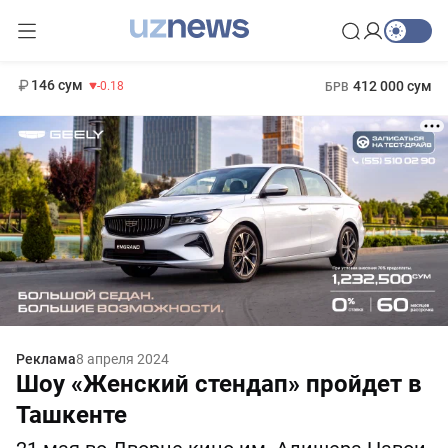
11 916 сум
28.92
13 749 сум
1 271 000 сум
32.19
МРОТ
146 сум
412 000 сум
-0.18
БРВ
Реклама
8 апреля 2024
Шоу «Женский стендап» пройдет в
Ташкенте