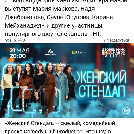
21 мая во Дворце кино им. Алишера Навои
выступят Мария Маркова, Надя
Джабраилова, Сауле Юсупова, Карина
Мейханаджян и другие участницы
популярного шоу телеканала ТНТ.
1161
0
Поделиться
«Женский Стендап» – смелый, комедийный
проект Comedy Club Production. Это шоу, в