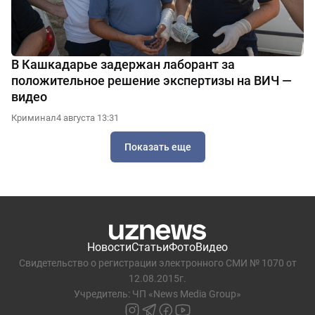
В Кашкадарье задержан лаборант за
положительное решение экспертизы на ВИЧ —
видео
Криминал
4 августа 13:31
Показать еще
Новости
Статьи
Фото
Видео
Свидетельство о регистрации электронного СМИ № 1070 от
12.08.2015г.
Учредитель: ЧП «News Media Group»