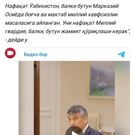
Нафақат Ўзбекистон, балки бутун Марказий
Осиёда боғча ва мактаб миллий хавфсизлик
масаласига айланган. Уни нафақат Миллий
гвардия, балки, бутун жамият қўриқлаши керак",
- дейди у.