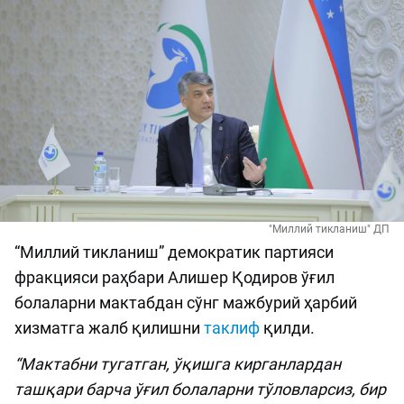
"Миллий тикланиш" ДП
“Миллий тикланиш” демократик партияси
фракцияси раҳбари Алишер Қодиров ўғил
болаларни мактабдан сўнг мажбурий ҳарбий
хизматга жалб қилишни
таклиф
қилди.
“Мактабни тугатган, ўқишга кирганлардан
ташқари барча ўғил болаларни тўловларсиз, бир