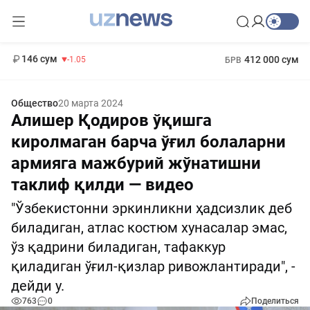
11 887 сум
-55.49
13 717 сум
1 271 000 сум
-25.83
МРОТ
146 сум
412 000 сум
-1.05
БРВ
Общество
20 марта 2024
Алишер Қодиров ўқишга
киролмаган барча ўғил болаларни
армияга мажбурий жўнатишни
таклиф қилди — видео
"Ўзбекистонни эркинликни ҳадсизлик деб
биладиган, атлас костюм хунасалар эмас,
ўз қадрини биладиган, тафаккур
қиладиган ўғил-қизлар ривожлантиради", -
дейди у.
763
0
Поделиться