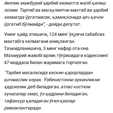
йиллик мажбурий ҳарбий хизматга жалб қилиш
лозим. Тартиб ва масъулиятни мактаб ва ҳарбий
хизматда ўргатмасак, қамоқхонада ҳеч қачон
ўргатиб бўлмайди”, - дейди депутат.
Унинг қайд этишича, 124 минг ўқувчи сабабсиз
мактабга келмагани аниқланган.
Таъкидланишича, 3 минг нафар ота-она
Маъмурий жавобгарлик тўғрисидаги кодекснинг
47-моддаси билан жаримага тортилган.
"Тарбия масаласида кескин қарорлардан
қочмаслик керак. Ўзбекистонни эркинликни
ҳадсизлик деб биладиган, атлас костюм
хунасалар эмас, ўз қадрини биладиган,
тафаккур қиладиган ўғил-қизлар
ривожлантиради.