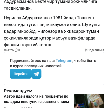
Абдурахманов Бектемир тумани ҳокимлигига
тасдиқланди.
Нурилла Абдурахманов 1981 йилда Тошкент
вилоятида туғилган, маълумоти олий. Шу кунга
қадар Миробод, Чилонзор ва Яккасарой туман
ҳокимликларида қатор масъул вазифаларда
фаолият юритиб келган.
1297
0
Поделиться
Подписывайтесь на наш
Telegram
, чтобы быть
в курсе последних новостей.
Перейти
Рекомендуем
Автор идеи налога на проценты по
вкладам выступил с разъяснением