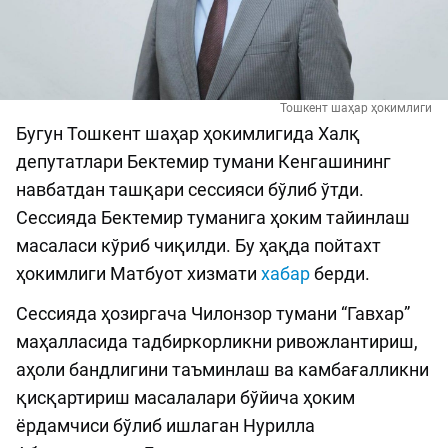
Тошкент шаҳар ҳокимлиги
Бугун Тошкент шаҳар ҳокимлигида Халқ
депутатлари Бектемир тумани Кенгашининг
навбатдан ташқари сессияси бўлиб ўтди.
Сессияда Бектемир туманига ҳоким тайинлаш
масаласи кўриб чиқилди. Бу ҳақда пойтахт
ҳокимлиги Матбуот хизмати
хабар
берди.
Сессияда ҳозиргача Чилонзор тумани “Гавхар”
маҳалласида тадбиркорликни ривожлантириш,
аҳоли бандлигини таъминлаш ва камбағалликни
қисқартириш масалалари бўйича ҳоким
ёрдамчиси бўлиб ишлаган Нурилла