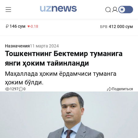
11 916 сум
28.92
13 749 сум
1 271 000 сум
32.19
МРОТ
146 сум
412 000 сум
-0.18
БРВ
Назначения
11 марта 2024
Тошкентнинг Бектемир туманига
янги ҳоким тайинланди
Маҳаллада ҳоким ёрдамчиси туманга
ҳоким бўлди.
1297
0
Поделиться