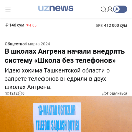
11 887 сум
-55.49
13 717 сум
1 271 000 сум
-25.83
МРОТ
146 сум
412 000 сум
-1.05
БРВ
Общество
6 марта 2024
В школах Ангрена начали внедрять
систему «Школа без телефонов»
Идею хокима Ташкентской области о
запрете телефонов внедрили в двух
школах Ангрена.
1212
0
Поделиться